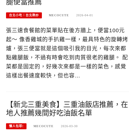
腿便當推薦
台北小吃︱台北熱炒
MECOCUTE
2026-04-01
張三速食餐館的菜單貼在後方牆上，便當100元
起～ 像香雞城的手扒雞一樣，最具特色的旋轉烤
爐，張三便當就是這個吸引我的目光，每次來都
點雞腿飯，不過有時會吃到肉質很老的雞腿。 配
菜都是固定的，好幾次來都是一樣的菜色，感覺
這樣出餐速度較快，但也容…
【新北三重美食】三重油飯店推薦，在
地人推薦幾間好吃油飯名單
懶人包耶!
MECOCUTE
2026-03-30