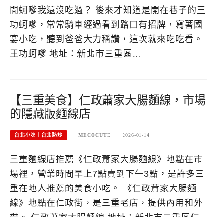
間蚵嗲我還沒吃過？ 後來才知道是開在巷子的王
功蚵嗲，常常騎車經過看到路口有招牌，寫著國
宴小吃，聽到爸爸大力稱讚，這次就來吃吃看。
王功蚵嗲 地址：新北市三重區…
【三重美食】仁政蕭家大腸麵線，市場
的隱藏版麵線店
台北小吃︱台北熱炒
MECOCUTE
2026-01-14
三重麵線店推薦《仁政蕭家大腸麵線》地點在市
場裡，營業時間早上7點賣到下午3點，是許多三
重在地人推薦的美食小吃。 《仁政蕭家大腸麵
線》地點在仁政街，是三重老店，提供內用和外