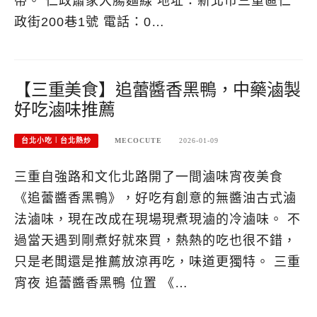
帶。 仁政蕭家大腸麵線 地址：新北市三重區仁
政街200巷1號 電話：0…
【三重美食】追蕾醬香黑鴨，中藥滷製
好吃滷味推薦
台北小吃︱台北熱炒
MECOCUTE
2026-01-09
三重自強路和文化北路開了一間滷味宵夜美食
《追蕾醬香黑鴨》，好吃有創意的無醬油古式滷
法滷味，現在改成在現場現煮現滷的冷滷味。 不
過當天遇到剛煮好就來買，熱熱的吃也很不錯，
只是老闆還是推薦放涼再吃，味道更獨特。 三重
宵夜 追蕾醬香黑鴨 位置 《…