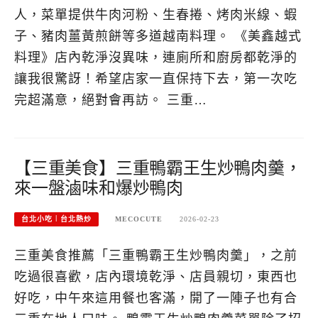
人，菜單提供牛肉河粉、生春捲、烤肉米線、蝦
子、豬肉薑黃煎餅等多道越南料理。 《美鑫越式
料理》店內乾淨沒異味，連廁所和廚房都乾淨的
讓我很驚訝！希望店家一直保持下去，第一次吃
完超滿意，絕對會再訪。 三重…
【三重美食】三重鴨霸王生炒鴨肉羹，
來一盤滷味和爆炒鴨肉
台北小吃︱台北熱炒
MECOCUTE
2026-02-23
三重美食推薦「三重鴨霸王生炒鴨肉羹」，之前
吃過很喜歡，店內環境乾淨、店員親切，東西也
好吃，中午來這用餐也客滿，開了一陣子也有合