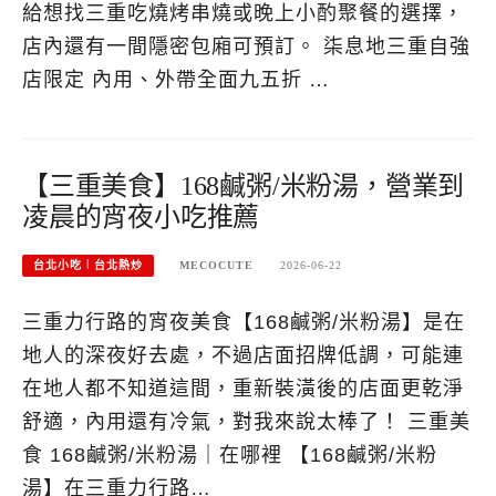
給想找三重吃燒烤串燒或晚上小酌聚餐的選擇，
店內還有一間隱密包廂可預訂。 柒息地三重自強
店限定 內用、外帶全面九五折 …
【三重美食】168鹹粥/米粉湯，營業到
凌晨的宵夜小吃推薦
台北小吃︱台北熱炒
MECOCUTE
2026-06-22
三重力行路的宵夜美食【168鹹粥/米粉湯】是在
地人的深夜好去處，不過店面招牌低調，可能連
在地人都不知道這間，重新裝潢後的店面更乾淨
舒適，內用還有冷氣，對我來說太棒了！ 三重美
食 168鹹粥/米粉湯｜在哪裡 【168鹹粥/米粉
湯】在三重力行路…