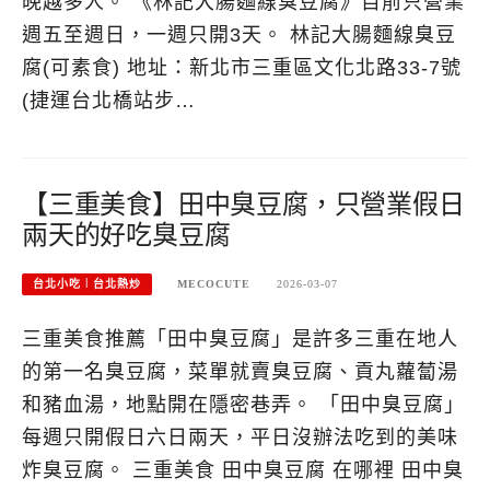
晚越多人。 《林記大腸麵線臭豆腐》目前只營業
週五至週日，一週只開3天。 林記大腸麵線臭豆
腐(可素食) 地址：新北市三重區文化北路33-7號
(捷運台北橋站步…
【三重美食】田中臭豆腐，只營業假日
兩天的好吃臭豆腐
台北小吃︱台北熱炒
MECOCUTE
2026-03-07
三重美食推薦「田中臭豆腐」是許多三重在地人
的第一名臭豆腐，菜單就賣臭豆腐、貢丸蘿蔔湯
和豬血湯，地點開在隱密巷弄。 「田中臭豆腐」
每週只開假日六日兩天，平日沒辦法吃到的美味
炸臭豆腐。 三重美食 田中臭豆腐 在哪裡 田中臭