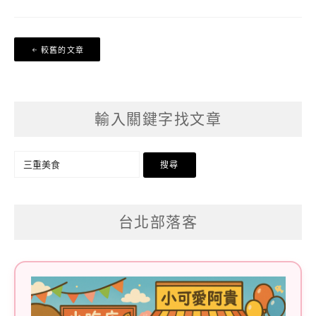
文
較舊的文章
章
導
覽
輸入關鍵字找文章
搜
尋
關
台北部落客
鍵
字: