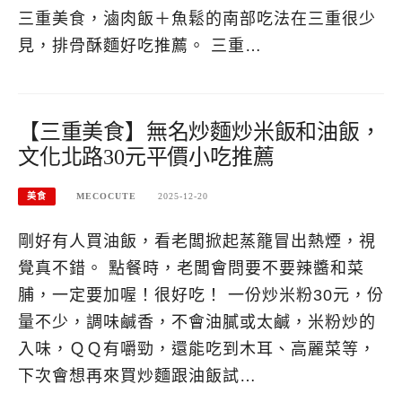
三重美食，滷肉飯＋魚鬆的南部吃法在三重很少
見，排骨酥麵好吃推薦。 三重…
【三重美食】無名炒麵炒米飯和油飯，
文化北路30元平價小吃推薦
美食
MECOCUTE
2025-12-20
剛好有人買油飯，看老闆掀起蒸籠冒出熱煙，視
覺真不錯。 點餐時，老闆會問要不要辣醬和菜
脯，一定要加喔！很好吃！ 一份炒米粉30元，份
量不少，調味鹹香，不會油膩或太鹹，米粉炒的
入味，ＱＱ有嚼勁，還能吃到木耳、高麗菜等，
下次會想再來買炒麵跟油飯試…