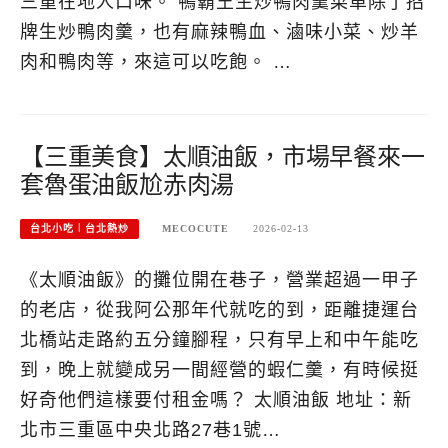
三重在地人口味。 鴨霸王生炒鴨肉羹菜單除了招
牌生炒鴨肉羹，也有麻辣鴨血、滷味小菜、炒羊
肉和鴨肉等，來這可以吃飽。 …
【三重美食】太順油飯，市場早餐來一
套魯蛋油飯尬赤肉湯
台北小吃︱台北熱炒
MECOCUTE
2026-02-13
《太順油飯》的攤位開在巷子，營業超過一甲子
的老店，從我阿公那年代就吃的到，距離捷運台
北橋站走路約五分鐘腳程，只有早上和中午能吃
到，晚上就變成另一間經營的蝦仁羹，有時候挺
好奇他們這樣要付租金嗎？ 太順油飯 地址：新
北市三重區中央北路27巷1號…