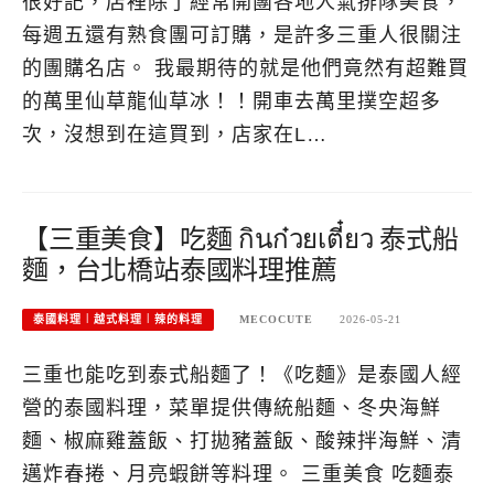
很好記，店裡除了經常開團各地人氣排隊美食，
每週五還有熟食團可訂購，是許多三重人很關注
的團購名店。 我最期待的就是他們竟然有超難買
的萬里仙草龍仙草冰！！開車去萬里撲空超多
次，沒想到在這買到，店家在L…
【三重美食】吃麵 กินก๋วยเตี๋ยว 泰式船
麵，台北橋站泰國料理推薦
泰國料理︱越式料理︱辣的料理
MECOCUTE
2026-05-21
三重也能吃到泰式船麵了！《吃麵》是泰國人經
營的泰國料理，菜單提供傳統船麵、冬央海鮮
麵、椒麻雞蓋飯、打拋豬蓋飯、酸辣拌海鮮、清
邁炸春捲、月亮蝦餅等料理。 三重美食 吃麵泰