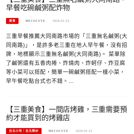
早餐吃碗鹹粥配炸物
美食
MECOCUTE
2026-01-23
三重早餐推薦大同南路市場的「三重無名鹹粥(大
同南路)」，是許多老三重在地人早午餐，沒有招
牌，地標顯示三重無名鹹粥(大同南路)。 菜單除
了鹹粥還有五香肉捲、炸燒肉、炸蚵仔、炸豆腐
等小菜可以搭配，簡單一碗鹹粥搭配一樣小菜，
早午餐吃點台式也不錯。…
【三重美食】一間店烤雞，三重需要預
約才能買到的烤雞店
台北小吃︱台北熱炒
MECOCUTE
2026-01-22