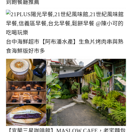
到飽餐廳推薦
台中海鮮超市【阿布潘水產】生魚片烤肉串與熟
食海鮮版好市多
【宜蘭三星咖啡館】MASLOW CAFE，老宅麵包