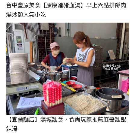
台中豐原美食【康康豬豬血湯】早上六點排隊肉
燥炒麵人氣小吃
【宜蘭麵店】湯城麵食，食尚玩家推薦麻醬麵餛
飩湯