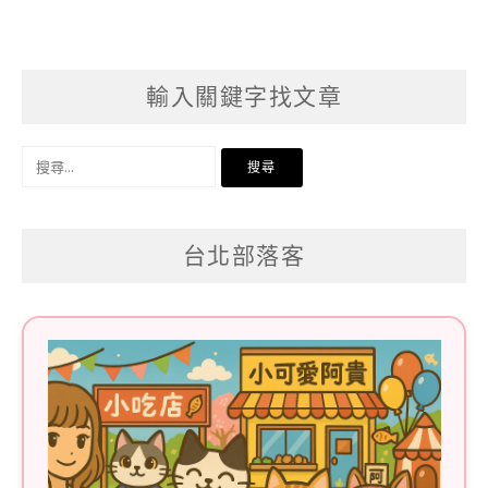
輸入關鍵字找文章
搜
尋
關
台北部落客
鍵
字: