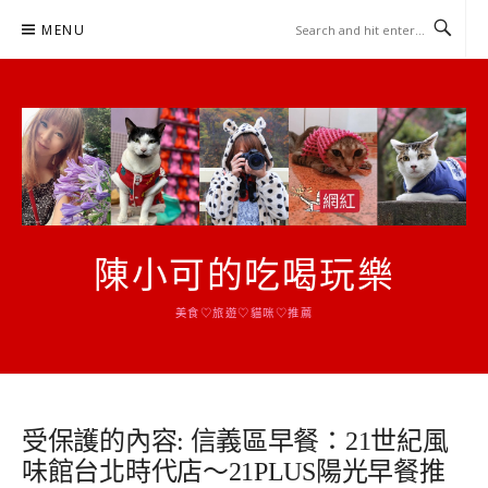
Skip
MENU
to
content
陳小可的吃喝玩樂
美食♡旅遊♡貓咪♡推薦
受保護的內容: 信義區早餐：21世紀風
味館台北時代店～21PLUS陽光早餐推