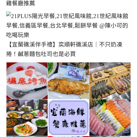
雞餐廳推薦
【宜蘭礁溪伴手禮】奕順軒礁溪店｜不只奶凍
捲！鹹蔥麵包吐司也是必買