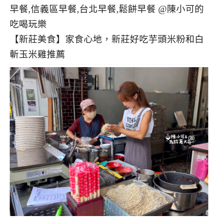
【新莊美食】家食心地，新莊好吃芋頭米粉和白
斬玉米雞推薦