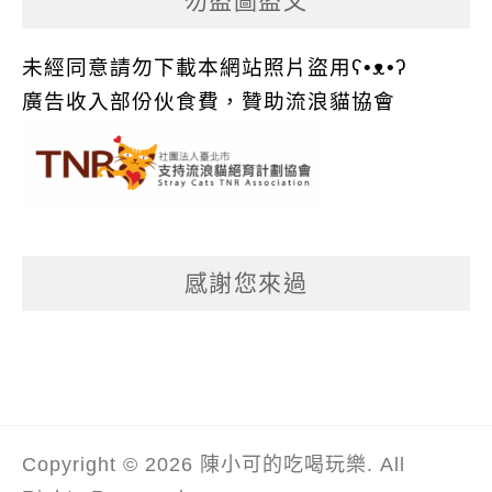
勿盜圖盜文
未經同意請勿下載本網站照片盜用ʕ•ᴥ•ʔ
廣告收入部份伙食費，贊助流浪貓協會
感謝您來過
Copyright © 2026 陳小可的吃喝玩樂. All