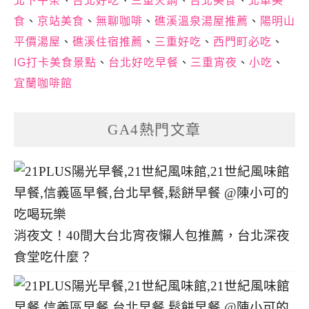
北下午茶
、
台北好吃
、
三重火鍋
、
台北美食
、
北車美
食
、
京站美食
、
無聊咖啡
、
礁溪溫泉湯屋推薦
、
陽明山
平價湯屋
、
礁溪住宿推薦
、
三重好吃
、
西門町必吃
、
IG打卡美食景點
、
台北好吃早餐
、
三重宵夜
、
小吃
、
宜蘭咖啡館
GA4熱門文章
消夜文！40間大台北宵夜懶人包推薦，台北深夜
食堂吃什麼？