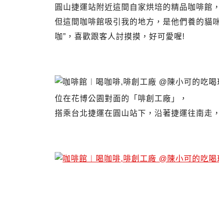
圓山捷運站附近這間自家烘培的精品咖啡館
但這間咖啡館吸引我的地方，是他們養的貓咪
咖”，喜歡跟客人討摸摸，好可愛喔!
啡創工廠 Future Factory.啡創工廠
啡創工廠食記 啡創工廠圓山站咖啡館下午茶
位在花博公園對面的「啡創工廠」，
搭乘台北捷運在圓山站下，沿著捷運往南走，
啡創工廠 Future Factory.啡創工廠
啡創工廠食記