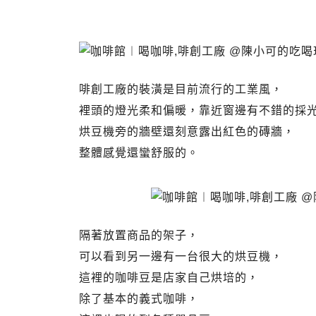
啡創工廠 Future Factory.啡創工廠
啡創工廠食記
啡創工廠的裝潢是目前流行的工業風，
裡頭的燈光柔和偏暖，靠近窗邊有不錯的採
烘豆機旁的牆壁還刻意露出紅色的磚牆，
整體感覺還蠻舒服的。
啡創工廠 Future Factory.啡創工廠
啡創工廠食記
隔著放置商品的架子，
可以看到另一邊有一台很大的烘豆機，
這裡的咖啡豆是店家自己烘培的，
除了基本的義式咖啡，