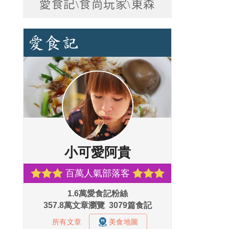
愛食記\食尚玩家\東森