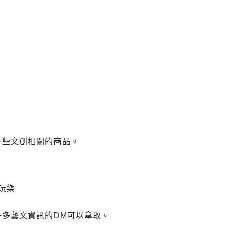
，
一些文創相關的商品。
地址.啡創工廠營業時間.圓山站咖啡館不限時有插座充電有網路上網.
多藝文資訊的DM可以拿取。