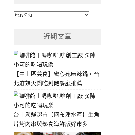
文
章
分
近期文章
類
【中山區美食】椒心苑麻辣鍋，台
北麻辣火鍋吃到飽餐廳推薦
台中海鮮超市【阿布潘水產】生魚
片烤肉串與熟食海鮮版好市多