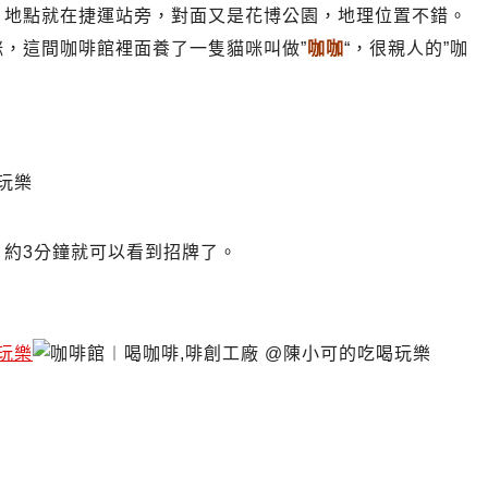
，地點就在捷運站旁，對面又是花博公園，地理位置不錯。
，這間咖啡館裡面養了一隻貓咪叫做”
咖咖
“，很親人的”咖
地址.啡創工廠營業時間.圓山站咖啡館不限時有插座充電有網路上網.
約3分鐘就可以看到招牌了。
地址.啡創工廠營業時間.圓山站咖啡館不限時有插座充電有網路上網.