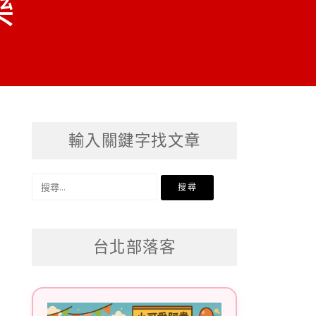
樂
輸入關鍵字找文章
搜
尋
關
台北部落客
鍵
字: