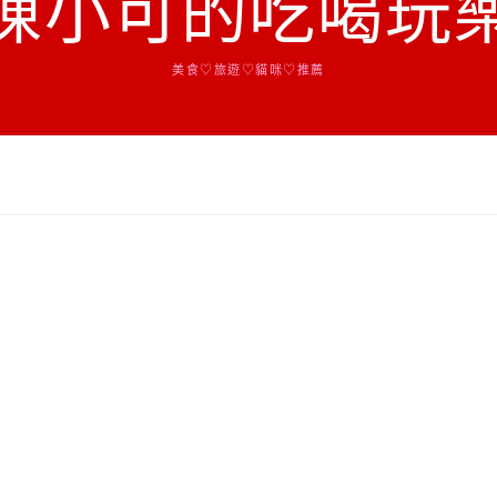
陳小可的吃喝玩
美食♡旅遊♡貓咪♡推薦