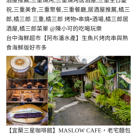
台中海鮮超市【阿布潘水產】生魚片烤肉串與熟
食海鮮版好市多
【宜蘭三星咖啡館】MASLOW CAFE，老宅麵包