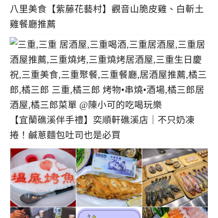
八里美食【紫藤花藝村】觀音山脆皮雞、白斬土
雞餐廳推薦
【宜蘭礁溪伴手禮】奕順軒礁溪店｜不只奶凍
捲！鹹蔥麵包吐司也是必買