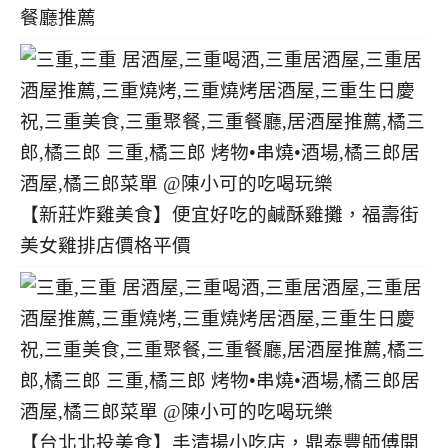
餐廳推薦
【新莊炸雞美食】便宜好吃的鹹酥雞攤，福壽街
美女雞排店價格平價
【台北北投美食】丰清揚小吃店，鼎泰豐師傅開