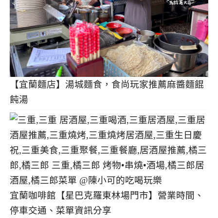
【宜蘭麵店】湯城麵食，食尚玩家推薦麻醬麵餛
飩湯
宜蘭咖啡館【星巴克羅東林場門市】營業時間、
停車交通、菜單資訊分享