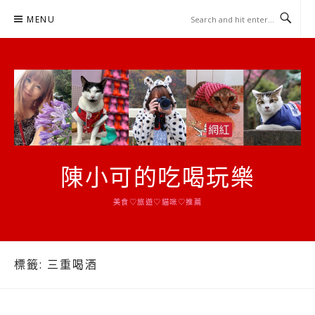
Skip
MENU
to
content
陳小可的吃喝玩樂
美食♡旅遊♡貓咪♡推薦
標籤:
三重喝酒