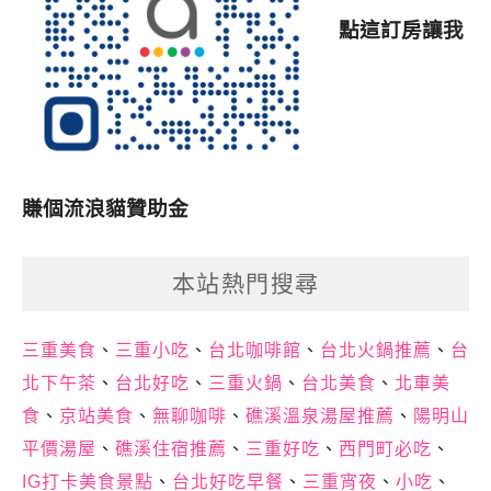
點這訂房讓我
賺個流浪貓贊助金
本站熱門搜尋
三重美食
、
三重小吃
、
台北咖啡館
、
台北火鍋推薦
、
台
北下午茶
、
台北好吃
、
三重火鍋
、
台北美食
、
北車美
食
、
京站美食
、
無聊咖啡
、
礁溪溫泉湯屋推薦
、
陽明山
平價湯屋
、
礁溪住宿推薦
、
三重好吃
、
西門町必吃
、
IG打卡美食景點
、
台北好吃早餐
、
三重宵夜
、
小吃
、