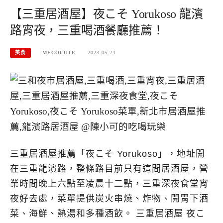
【三重居酒屋】夜こそ Yorukoso 龍濱
路宵夜，三重喝酒餐廳推薦！
美食
MECOCUTE
2023-05-24
三重居酒屋推薦「夜こそ Yorukoso」，地址開
在三重龍濱路，整條路目前只有這間居酒屋，營
業時間晚上六點至凌晨十二點，三重深夜食堂宵
夜好去處，菜單提供炭火串燒、炸物、開胃下酒
菜、海鮮、熱湯和多種酒飲。 三重居酒屋 夜こ