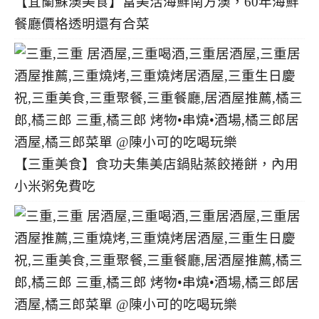
【宜蘭蘇澳美食】富美活海鮮南方澳，60年海鮮
餐廳價格透明還有合菜
【三重美食】食功夫集美店鍋貼蒸餃捲餅，內用
小米粥免費吃