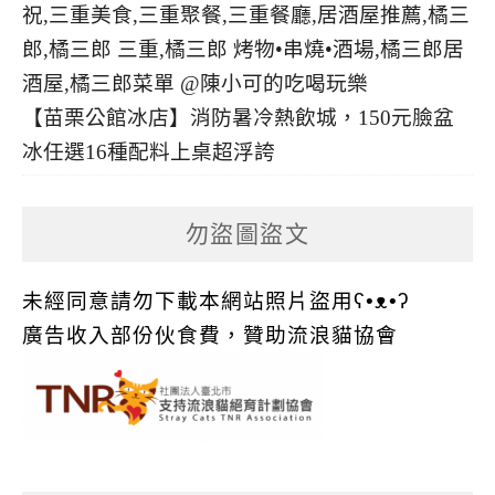
【苗栗公館冰店】消防暑冷熱飲城，150元臉盆
冰任選16種配料上桌超浮誇
勿盜圖盜文
未經同意請勿下載本網站照片盜用ʕ•ᴥ•ʔ
廣告收入部份伙食費，贊助流浪貓協會