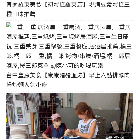
宜蘭羅東美食【初蛋糕羅東店】現烤豆漿蛋糕三
種口味推薦
台中豐原美食【康康豬豬血湯】早上六點排隊肉
燥炒麵人氣小吃