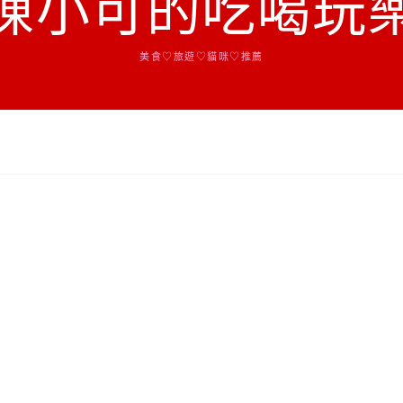
陳小可的吃喝玩
美食♡旅遊♡貓咪♡推薦