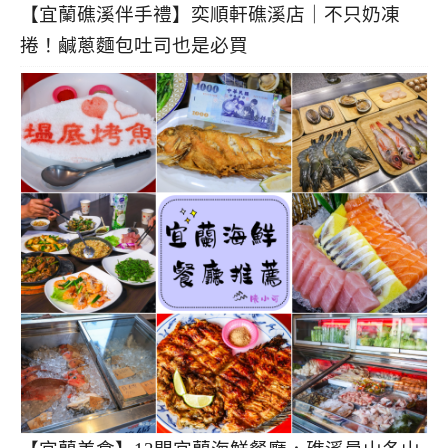
【宜蘭礁溪伴手禮】奕順軒礁溪店｜不只奶凍
捲！鹹蔥麵包吐司也是必買