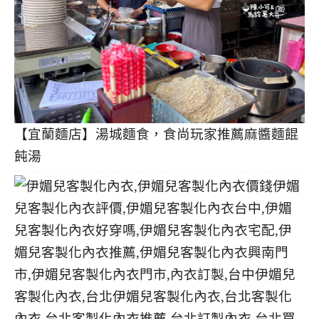
【宜蘭麵店】湯城麵食，食尚玩家推薦麻醬麵餛
飩湯