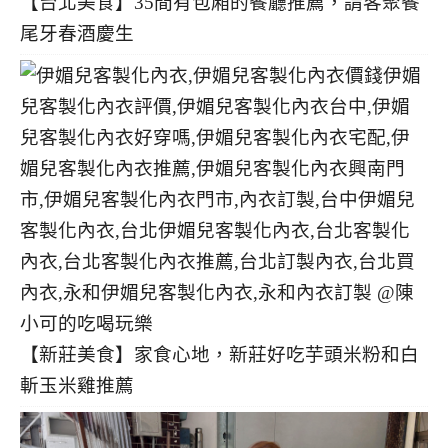
【台北美食】35間有包廂的餐廳推薦，請客聚餐
尾牙春酒慶生
【新莊美食】家食心地，新莊好吃芋頭米粉和白
斬玉米雞推薦