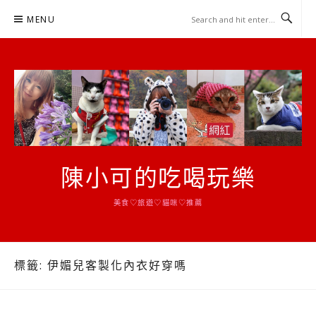
Skip
MENU
to
content
陳小可的吃喝玩樂
美食♡旅遊♡貓咪♡推薦
標籤:
伊媚兒客製化內衣好穿嗎