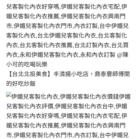
【台北北投美食】丰清揚小吃店，鼎泰豐師傅開
的好吃炒飯