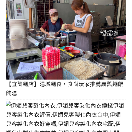
【宜蘭麵店】湯城麵食，食尚玩家推薦麻醬麵餛
飩湯