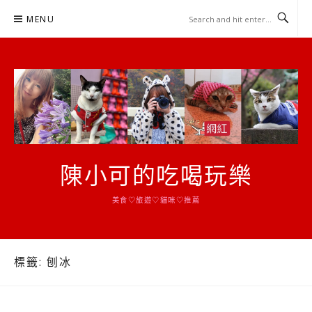
Skip
MENU
to
content
陳小可的吃喝玩樂
美食♡旅遊♡貓咪♡推薦
標籤:
刨冰