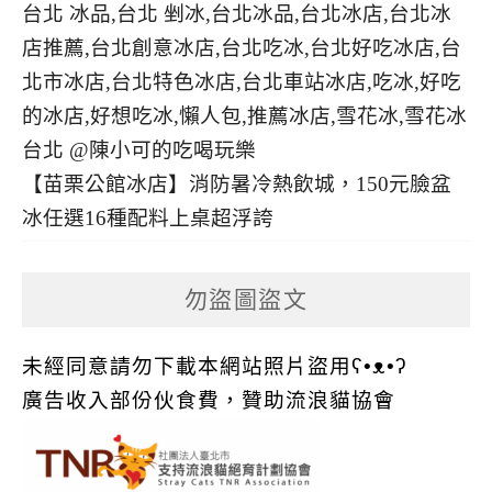
【苗栗公館冰店】消防暑冷熱飲城，150元臉盆
冰任選16種配料上桌超浮誇
勿盜圖盜文
未經同意請勿下載本網站照片盜用ʕ•ᴥ•ʔ
廣告收入部份伙食費，贊助流浪貓協會