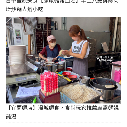
台中豐原美食【康康豬豬血湯】早上六點排隊肉
燥炒麵人氣小吃
【宜蘭麵店】湯城麵食，食尚玩家推薦麻醬麵餛
飩湯