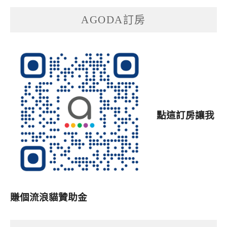
AGODA訂房
點這訂房讓我
賺個流浪貓贊助金