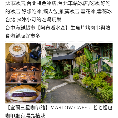
台中海鮮超市【阿布潘水產】生魚片烤肉串與熟
食海鮮版好市多
【宜蘭三星咖啡館】MASLOW CAFE，老宅麵包
咖啡廳有漂亮植栽