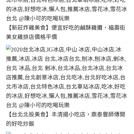
【新莊炸雞美食】便宜好吃的鹹酥雞攤，福壽街
美女雞排店價格平價
【台北北投美食】丰清揚小吃店，鼎泰豐師傅開
的好吃炒飯