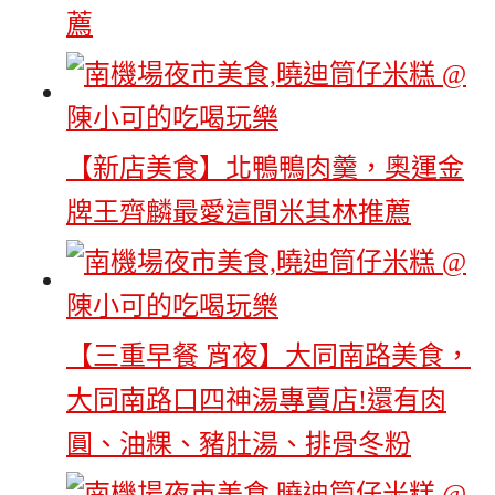
薦
【新店美食】北鴨鴨肉羹，奧運金
牌王齊麟最愛這間米其林推薦
【三重早餐 宵夜】大同南路美食，
大同南路口四神湯專賣店!還有肉
圓、油粿、豬肚湯、排骨冬粉