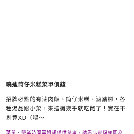
曉迪筒仔米糕菜單價錢
招牌必點的有滷肉飯、筒仔米糕、滷豬腳，各
種湯品跟小菜，來這攤幾乎就吃飽了！實在不
划算XD（喂～
菜單、營業時間等資訊僅供參考，請看店家粉絲團為