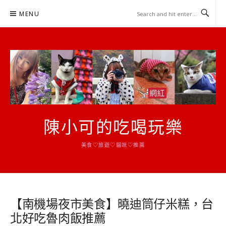
Skip
MENU
to
content
陳小可的吃喝玩樂
美食♡旅遊♡貓咪♡推薦
【南機場夜市美食】曉迪筒仔米糕，台
北好吃魯肉飯推薦