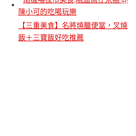
【三重美食】名將燒臘便當，叉燒
飯＋三寶飯好吃推薦