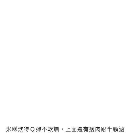
米糕炊得Ｑ彈不軟爛，上面還有瘦肉跟半顆滷