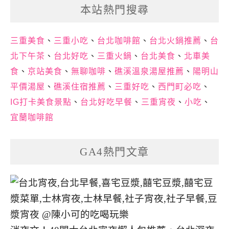
本站熱門搜尋
三重美食
、
三重小吃
、
台北咖啡館
、
台北火鍋推薦
、
台
北下午茶
、
台北好吃
、
三重火鍋
、
台北美食
、
北車美
食
、
京站美食
、
無聊咖啡
、
礁溪溫泉湯屋推薦
、
陽明山
平價湯屋
、
礁溪住宿推薦
、
三重好吃
、
西門町必吃
、
IG打卡美食景點
、
台北好吃早餐
、
三重宵夜
、
小吃
、
宜蘭咖啡館
GA4熱門文章