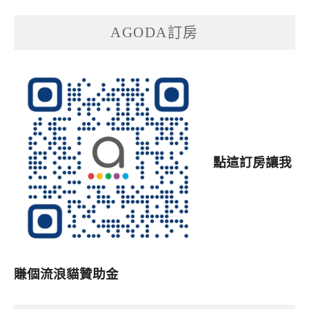
AGODA訂房
點這訂房讓我
賺個流浪貓贊助金