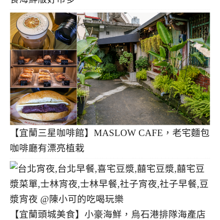
【宜蘭三星咖啡館】MASLOW CAFE，老宅麵包
咖啡廳有漂亮植栽
【宜蘭頭城美食】小豪海鮮，烏石港排隊海產店