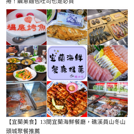
捲！鹹蔥麵包吐司也是必買
【宜蘭美食】13間宜蘭海鮮餐廳，礁溪員山冬山
頭城聚餐推薦