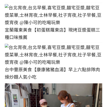
宜蘭羅東美食【初蛋糕羅東店】現烤豆漿蛋糕三
種口味推薦
台中豐原美食【康康豬豬血湯】早上六點排隊肉
燥炒麵人氣小吃