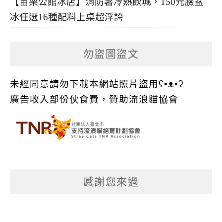
【苗栗公館冰店】消防暑冷熱飲城，150元臉盆
冰任選16種配料上桌超浮誇
勿盜圖盜文
未經同意請勿下載本網站照片盜用ʕ•ᴥ•ʔ
廣告收入部份伙食費，贊助流浪貓協會
感謝您來過