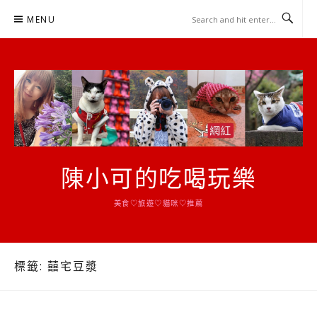
Skip
MENU
to
content
陳小可的吃喝玩樂
美食♡旅遊♡貓咪♡推薦
標籤:
囍宅豆漿