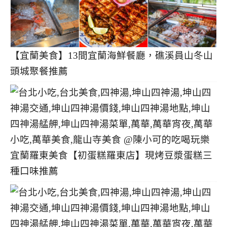
【宜蘭美食】13間宜蘭海鮮餐廳，礁溪員山冬山
頭城聚餐推薦
宜蘭羅東美食【初蛋糕羅東店】現烤豆漿蛋糕三
種口味推薦