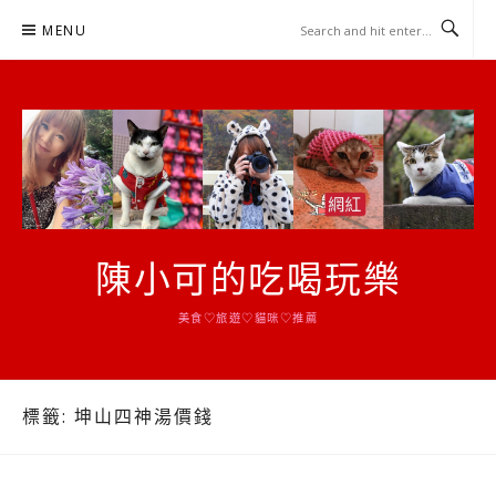
Skip
MENU
to
content
陳小可的吃喝玩樂
美食♡旅遊♡貓咪♡推薦
標籤:
坤山四神湯價錢