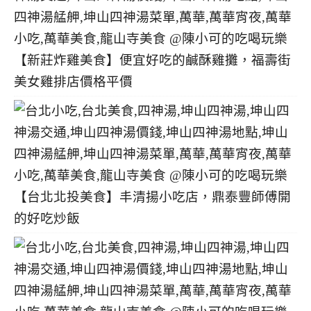
【新莊炸雞美食】便宜好吃的鹹酥雞攤，福壽街
美女雞排店價格平價
【台北北投美食】丰清揚小吃店，鼎泰豐師傅開
的好吃炒飯