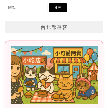
搜
尋
關
台北部落客
鍵
字: