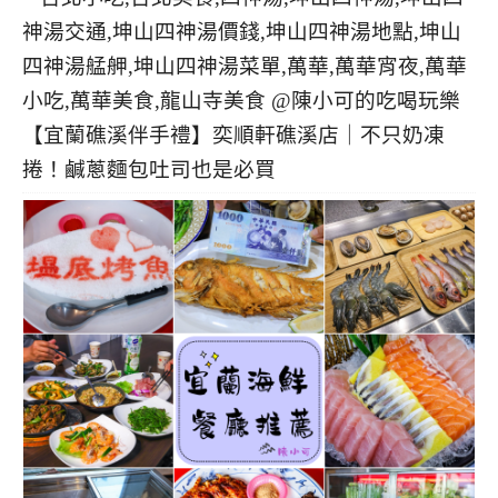
【宜蘭礁溪伴手禮】奕順軒礁溪店｜不只奶凍
捲！鹹蔥麵包吐司也是必買