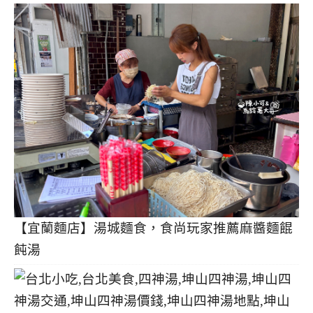
【宜蘭麵店】湯城麵食，食尚玩家推薦麻醬麵餛
飩湯