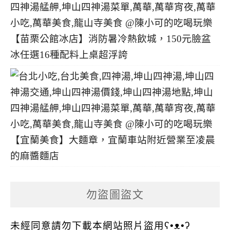
【苗栗公館冰店】消防暑冷熱飲城，150元臉盆
冰任選16種配料上桌超浮誇
【宜蘭美食】大麵章，宜蘭車站附近營業至凌晨
的麻醬麵店
勿盜圖盜文
未經同意請勿下載本網站照片盜用ʕ•ᴥ•ʔ