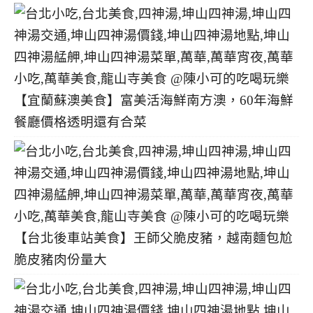
【宜蘭蘇澳美食】富美活海鮮南方澳，60年海鮮
餐廳價格透明還有合菜
【台北後車站美食】王師父脆皮豬，越南麵包尬
脆皮豬肉份量大