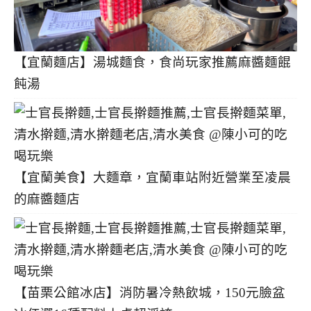
【宜蘭麵店】湯城麵食，食尚玩家推薦麻醬麵餛
飩湯
【宜蘭美食】大麵章，宜蘭車站附近營業至凌晨
的麻醬麵店
【苗栗公館冰店】消防暑冷熱飲城，150元臉盆