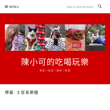
Skip
MENU
to
content
陳小可的吃喝玩樂
美食♡旅遊♡貓咪♡推薦
標籤:
士官長擀麵