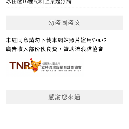
冰任選16種配料上桌超浮誇
勿盜圖盜文
未經同意請勿下載本網站照片盜用ʕ•ᴥ•ʔ
廣告收入部份伙食費，贊助流浪貓協會
感謝您來過