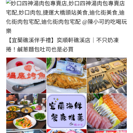
【宜蘭礁溪伴手禮】奕順軒礁溪店｜不只奶凍
捲！鹹蔥麵包吐司也是必買