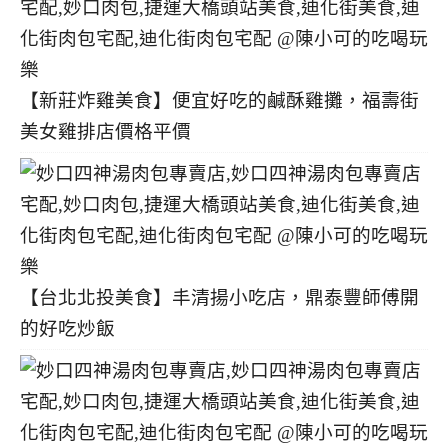
【新莊炸雞美食】便宜好吃的鹹酥雞攤，福壽街
美女雞排店價格平價
【台北北投美食】丰清揚小吃店，鼎泰豐師傅開
的好吃炒飯