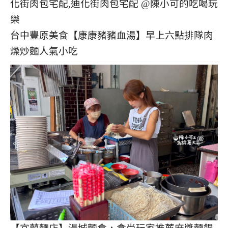
台中豐原美食【康康豬豬血湯】早上六點排隊肉
燥炒麵人氣小吃