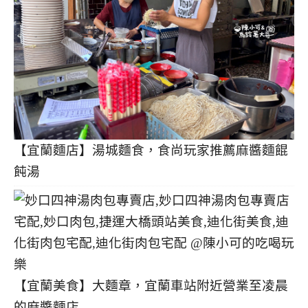
【宜蘭麵店】湯城麵食，食尚玩家推薦麻醬麵餛
飩湯
【宜蘭美食】大麵章，宜蘭車站附近營業至凌晨
的麻醬麵店