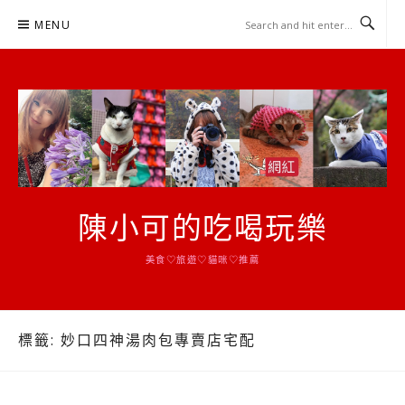
Skip
MENU
to
content
陳小可的吃喝玩樂
美食♡旅遊♡貓咪♡推薦
標籤:
妙口四神湯肉包專賣店宅配