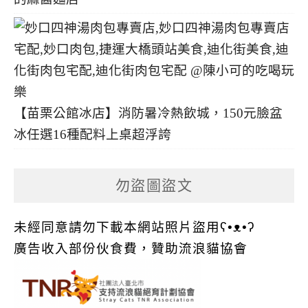
【苗栗公館冰店】消防暑冷熱飲城，150元臉盆
冰任選16種配料上桌超浮誇
勿盜圖盜文
未經同意請勿下載本網站照片盜用ʕ•ᴥ•ʔ
廣告收入部份伙食費，贊助流浪貓協會