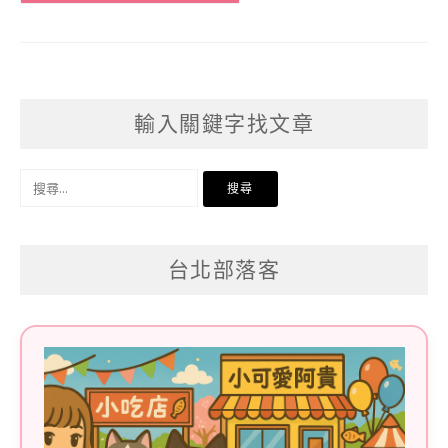
輸入關鍵字找文章
搜
尋
關
台北部落客
鍵
字: