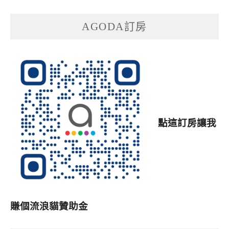
AGODA訂房
點這訂房讓我
賺個流浪貓贊助金