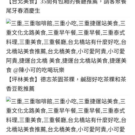
【台北美食】35間有包廂的餐廳推薦，請客聚餐
尾牙春酒慶生
【坪林美食】德志茶園茶粿，鹹甜好吃茶粿和茶
香豆乾推薦