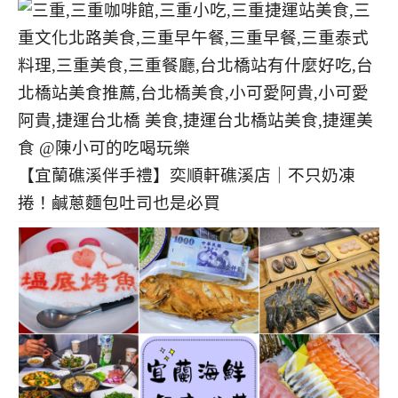
【宜蘭礁溪伴手禮】奕順軒礁溪店｜不只奶凍
捲！鹹蔥麵包吐司也是必買