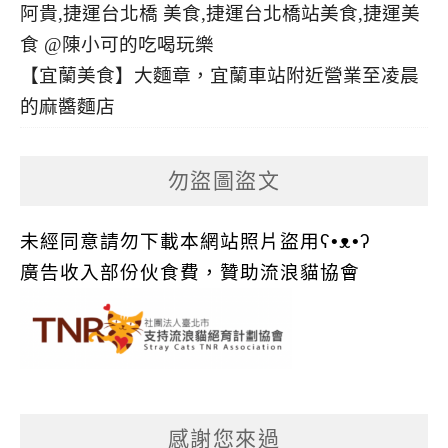
【宜蘭美食】大麵章，宜蘭車站附近營業至凌晨
的麻醬麵店
勿盜圖盜文
未經同意請勿下載本網站照片盜用ʕ•ᴥ•ʔ
廣告收入部份伙食費，贊助流浪貓協會
感謝您來過