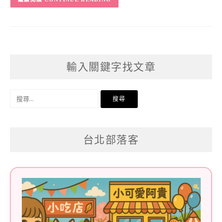
輸入關鍵字找文章
搜
尋
關
台北部落客
鍵
字: