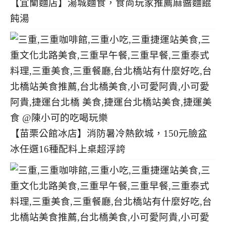
【宜蘭麵店】湯城麵食，食尚玩家推薦麻醬麵餛
飩湯
【苗栗公館冰店】消防暑冷熱飲城，150元臉盆
冰任選16種配料上桌超浮誇