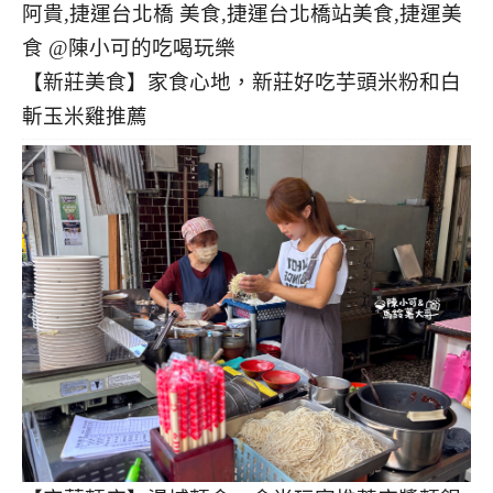
【新莊美食】家食心地，新莊好吃芋頭米粉和白
斬玉米雞推薦