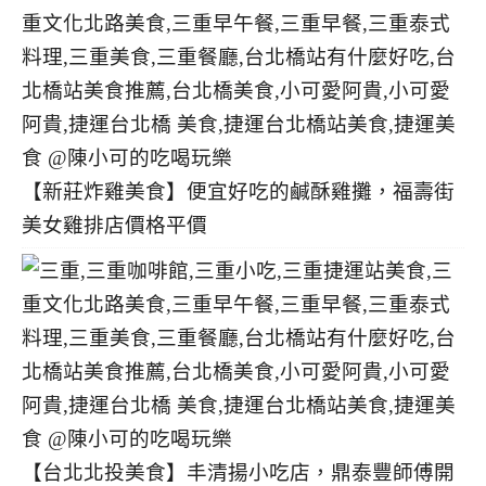
【新莊炸雞美食】便宜好吃的鹹酥雞攤，福壽街
美女雞排店價格平價
【台北北投美食】丰清揚小吃店，鼎泰豐師傅開