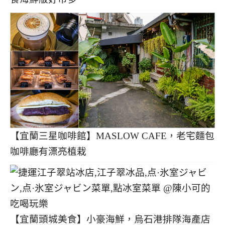
【宜蘭三星咖啡館】MASLOW CAFE，老宅麵包
咖啡廳有漂亮植栽
【宜蘭頭城美食】小豪海鮮，烏石港排隊海產店