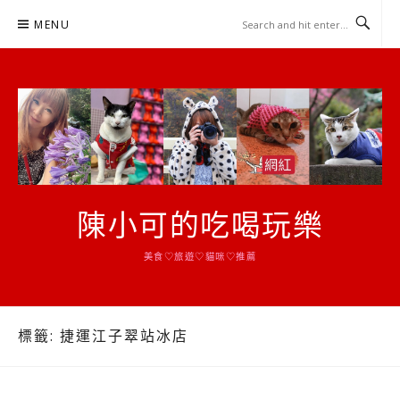
Skip
MENU
to
content
陳小可的吃喝玩樂
美食♡旅遊♡貓咪♡推薦
標籤:
捷運江子翠站冰店