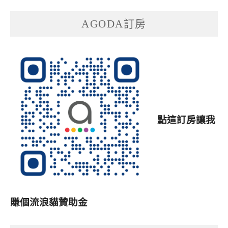
AGODA訂房
點這訂房讓我
賺個流浪貓贊助金