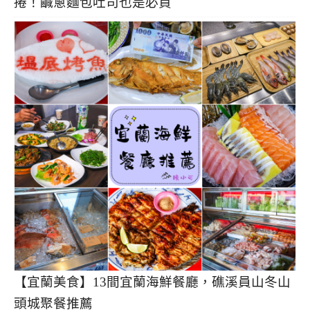
捲！鹹蔥麵包吐司也是必買
【宜蘭美食】13間宜蘭海鮮餐廳，礁溪員山冬山
頭城聚餐推薦