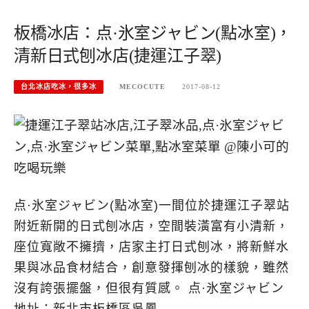
板橋冰店：点·氷室ジャビン(點冰室)，
清新日式刨冰店(捷運江子翠)
台北冰店吃冰，很多冰
MECOCUTE
2017-08-12
点·氷室ジャビン(點冰室)一間位於捷運江子翠站
附近新開的日式刨冰店，空間裝潢富有小清新，
座位寬敞不擁擠，店家主打日式刨冰，將新鮮水
果與冰品食材結合，創意發揮刨冰的樣貌，雖然
沒有誇張擺盤，但很有質感。 点·氷室ジャビン