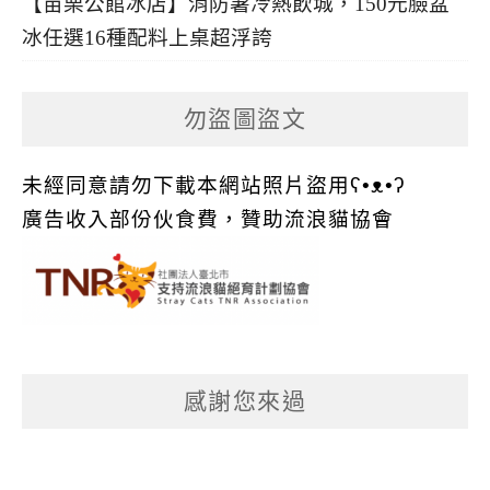
【苗栗公館冰店】消防暑冷熱飲城，150元臉盆
冰任選16種配料上桌超浮誇
勿盜圖盜文
未經同意請勿下載本網站照片盜用ʕ•ᴥ•ʔ
廣告收入部份伙食費，贊助流浪貓協會
感謝您來過