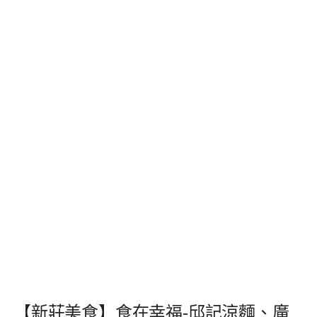
【新莊美食】食在幸福-邱記涼麵、廣