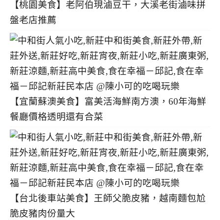
【桃園美食】老阿伯現滷豆干，大溪老街滷味拼
盤老店推薦
【宜蘭蘇澳美食】富美活海鮮南方澳，60年海鮮
餐廳價格透明還有合菜
【台北後車站美食】王師父脆皮豬，越南麵包尬
脆皮豬肉份量大