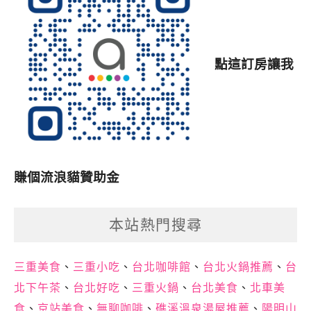
點這訂房讓我
賺個流浪貓贊助金
本站熱門搜尋
三重美食
、
三重小吃
、
台北咖啡館
、
台北火鍋推薦
、
台
北下午茶
、
台北好吃
、
三重火鍋
、
台北美食
、
北車美
食
、
京站美食
、
無聊咖啡
、
礁溪溫泉湯屋推薦
、
陽明山