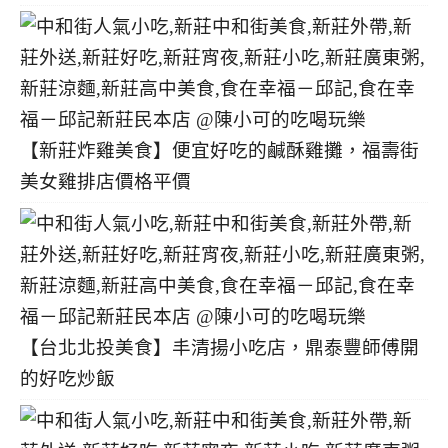
【新莊炸雞美食】便宜好吃的鹹酥雞攤，福壽街
美女雞排店價格平價
【台北北投美食】丰清揚小吃店，鼎泰豐師傅開
的好吃炒飯