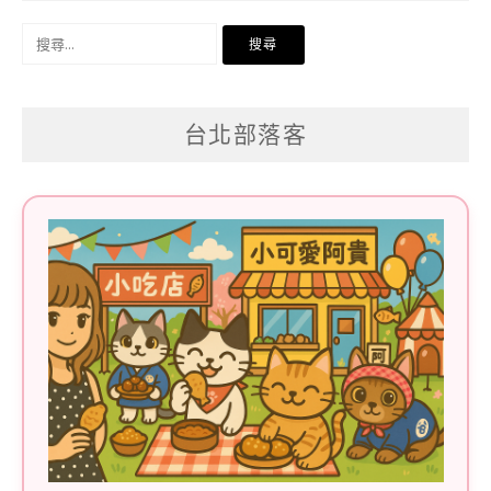
搜
尋
關
台北部落客
鍵
字: