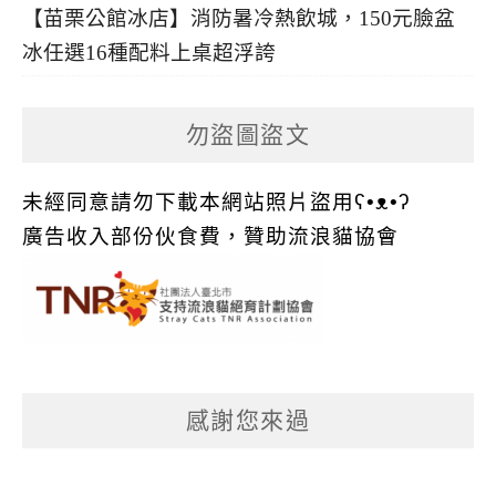
【苗栗公館冰店】消防暑冷熱飲城，150元臉盆
冰任選16種配料上桌超浮誇
勿盜圖盜文
未經同意請勿下載本網站照片盜用ʕ•ᴥ•ʔ
廣告收入部份伙食費，贊助流浪貓協會
感謝您來過