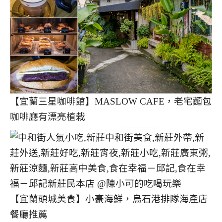
【宜蘭三星咖啡館】MASLOW CAFE，老宅麵包
咖啡廳有漂亮植栽
【宜蘭頭城美食】小豪海鮮，烏石港排隊海產店
餐廳推薦