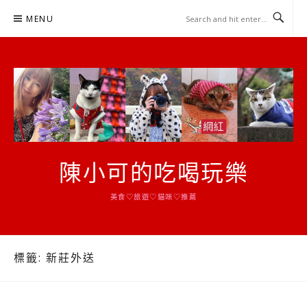
Skip
MENU
to
content
陳小可的吃喝玩樂
美食♡旅遊♡貓咪♡推薦
標籤:
新莊外送