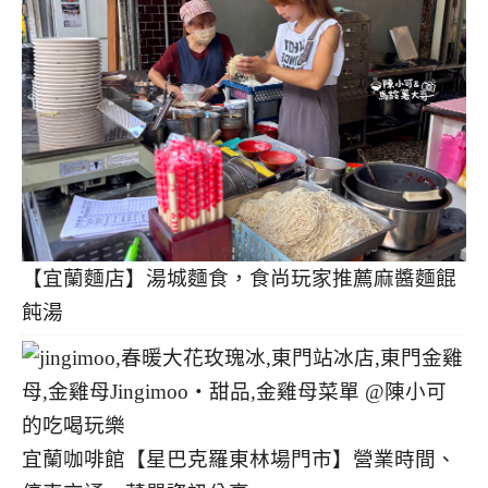
【宜蘭麵店】湯城麵食，食尚玩家推薦麻醬麵餛
飩湯
宜蘭咖啡館【星巴克羅東林場門市】營業時間、