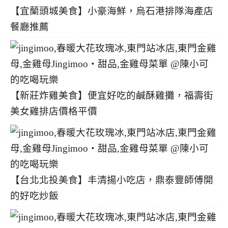
【宜蘭頭城美食】小豪海鮮，烏石港排隊海產店
餐廳推薦
【新莊炸雞美食】便宜好吃的鹹酥雞攤，福壽街
美女雞排店價格平價
【台北北投美食】丰清揚小吃店，鼎泰豐師傅開
的好吃炒飯