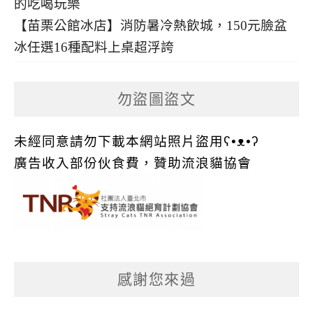
【苗栗公館冰店】消防暑冷熱飲城，150元臉盆
冰任選16種配料上桌超浮誇
勿盜圖盜文
未經同意請勿下載本網站照片盜用ʕ•ᴥ•ʔ
廣告收入部份伙食費，贊助流浪貓協會
感謝您來過