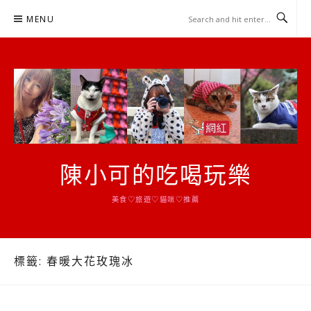
Skip
MENU
to
content
陳小可的吃喝玩樂
美食♡旅遊♡貓咪♡推薦
標籤:
春暖大花玫瑰冰