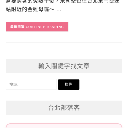
需要消暑的炎熱午後，來朝聖位在台北東門捷運
站附近的金雞母囉～ …
CONTINUE READING
輸入關鍵字找文章
搜
尋
關
台北部落客
鍵
字: