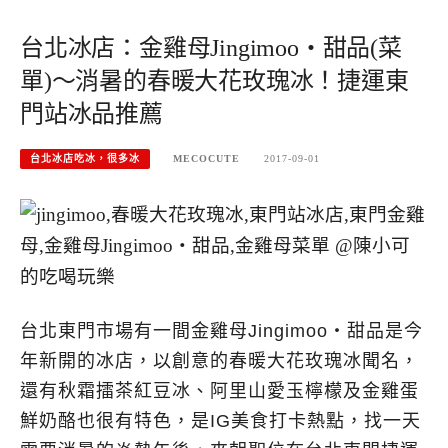
台北冰店：金雞母Jingimoo・甜品(菜
單)～消暑的春暖大花玫瑰冰！捷運東
門站冰品推薦
台北冰店吃冰，很多冰
MECOCUTE
2017-09-01
台北東門市場有一間金雞母Jingimoo・甜品是今
年新開的冰店，以創意的春暖大花玫瑰冰聞名，
還有秋霜擂茶紅豆冰、阿里山愛玉檸檬及金雞蛋
鮮奶酪也很有特色，是IG美食打卡熱點，找一天