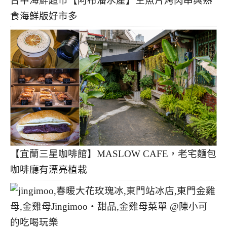
台中海鮮超市【阿布潘水產】生魚片烤肉串與熟
食海鮮版好市多
【宜蘭三星咖啡館】MASLOW CAFE，老宅麵包
咖啡廳有漂亮植栽