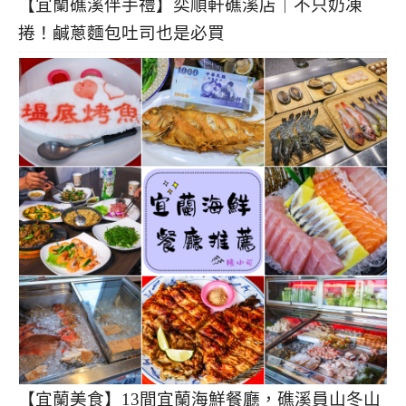
【宜蘭礁溪伴手禮】奕順軒礁溪店｜不只奶凍
捲！鹹蔥麵包吐司也是必買
【宜蘭美食】13間宜蘭海鮮餐廳，礁溪員山冬山