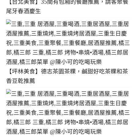
【台北美食】35間有包廂的餐廳推薦，請客聚餐
尾牙春酒慶生
【坪林美食】德志茶園茶粿，鹹甜好吃茶粿和茶
香豆乾推薦