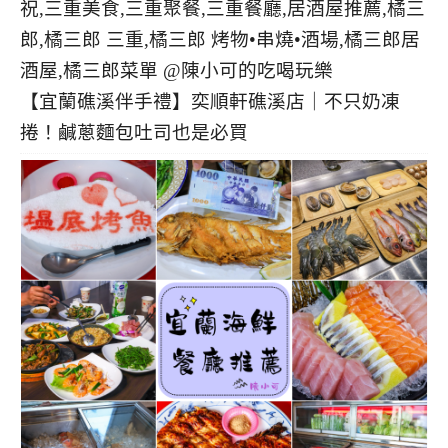
【宜蘭礁溪伴手禮】奕順軒礁溪店｜不只奶凍
捲！鹹蔥麵包吐司也是必買