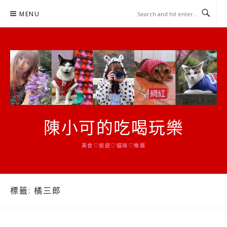
Skip
MENU
to
content
陳小可的吃喝玩樂
美食♡旅遊♡貓咪♡推薦
標籤:
橘三郎