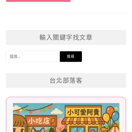
輸入關鍵字找文章
搜
尋
關
台北部落客
鍵
字: