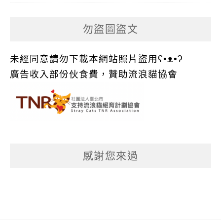
勿盜圖盜文
未經同意請勿下載本網站照片盜用ʕ•ᴥ•ʔ
廣告收入部份伙食費，贊助流浪貓協會
感謝您來過