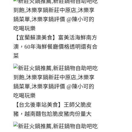
【宜蘭蘇澳美食】富美活海鮮南方
澳，60年海鮮餐廳價格透明還有合
菜
【台北後車站美食】王師父脆皮
豬，越南麵包尬脆皮豬肉份量大