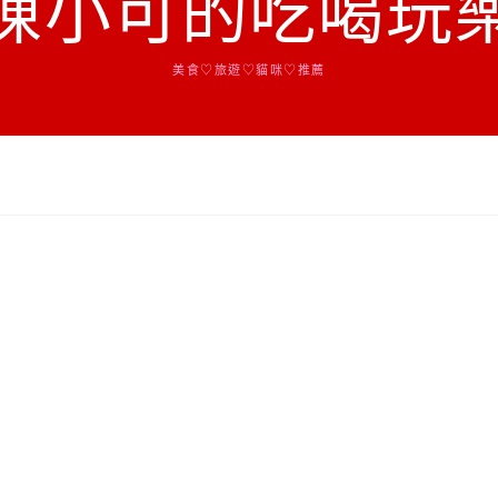
陳小可的吃喝玩
美食♡旅遊♡貓咪♡推薦