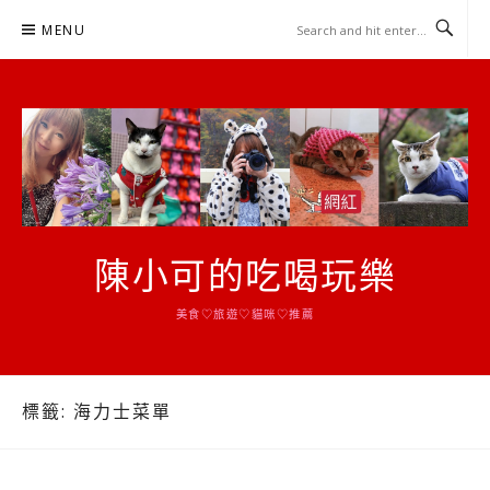
Skip
MENU
to
content
陳小可的吃喝玩樂
美食♡旅遊♡貓咪♡推薦
標籤:
海力士菜單