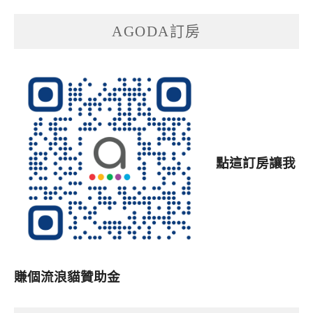
AGODA訂房
點這訂房讓我
賺個流浪貓贊助金