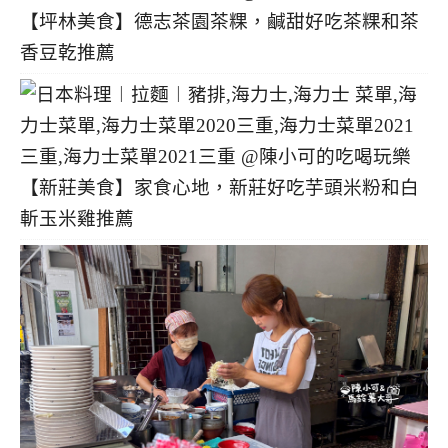
【坪林美食】德志茶園茶粿，鹹甜好吃茶粿和茶
香豆乾推薦
【新莊美食】家食心地，新莊好吃芋頭米粉和白
斬玉米雞推薦