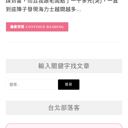
踩到雷，而且我跟老闆點了一千多元(哭)，一直
到這陣子發現海力士越開越多…
CONTINUE READING
輸入關鍵字找文章
搜
尋
關
台北部落客
鍵
字: