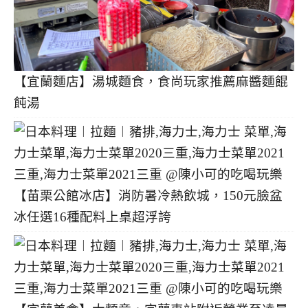
【宜蘭麵店】湯城麵食，食尚玩家推薦麻醬麵餛
飩湯
【苗栗公館冰店】消防暑冷熱飲城，150元臉盆
冰任選16種配料上桌超浮誇