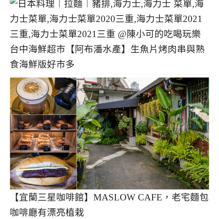
台中海鮮超市【阿布潘水產】生魚片烤肉串與熟
食海鮮版好市多
【宜蘭三星咖啡館】MASLOW CAFE，老宅麵包
咖啡廳有漂亮植栽