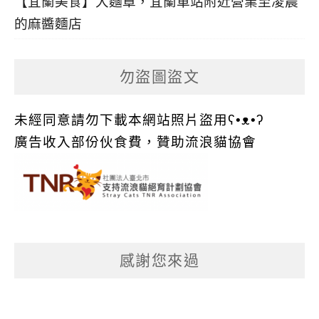
【宜蘭美食】大麵章，宜蘭車站附近營業至凌晨
的麻醬麵店
勿盜圖盜文
未經同意請勿下載本網站照片盜用ʕ•ᴥ•ʔ
廣告收入部份伙食費，贊助流浪貓協會
感謝您來過