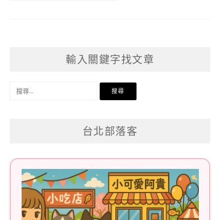
輸入關鍵字找文章
搜
尋
關
台北部落客
鍵
字: