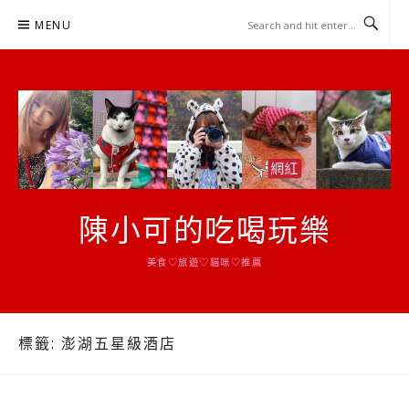
Skip
MENU
to
content
陳小可的吃喝玩樂
美食♡旅遊♡貓咪♡推薦
標籤:
澎湖五星級酒店