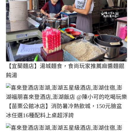
【宜蘭麵店】湯城麵食，食尚玩家推薦麻醬麵餛
飩湯
【苗栗公館冰店】消防暑冷熱飲城，150元臉盆
冰任選16種配料上桌超浮誇