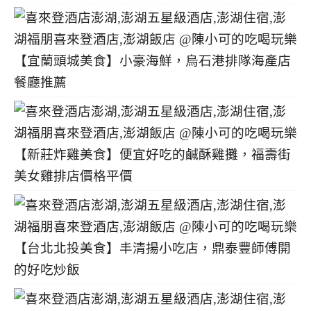
【宜蘭頭城美食】小豪海鮮，烏石港排隊海產店
餐廳推薦
【新莊炸雞美食】便宜好吃的鹹酥雞攤，福壽街
美女雞排店價格平價
【台北北投美食】丰清揚小吃店，鼎泰豐師傅開
的好吃炒飯