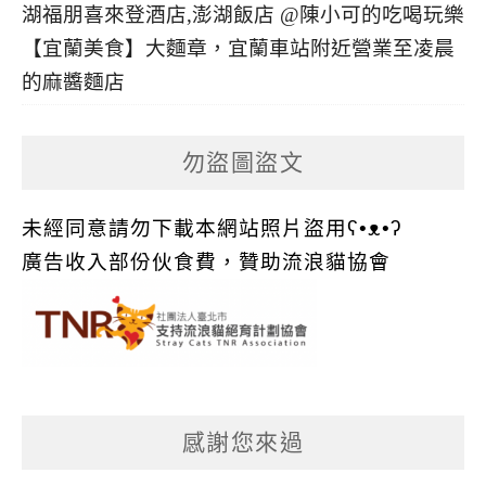
【宜蘭美食】大麵章，宜蘭車站附近營業至凌晨
的麻醬麵店
勿盜圖盜文
未經同意請勿下載本網站照片盜用ʕ•ᴥ•ʔ
廣告收入部份伙食費，贊助流浪貓協會
感謝您來過