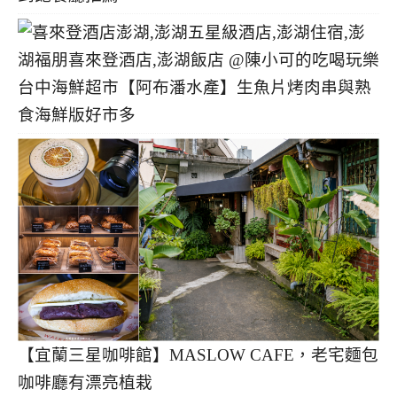
台中海鮮超市【阿布潘水產】生魚片烤肉串與熟
食海鮮版好市多
【宜蘭三星咖啡館】MASLOW CAFE，老宅麵包
咖啡廳有漂亮植栽