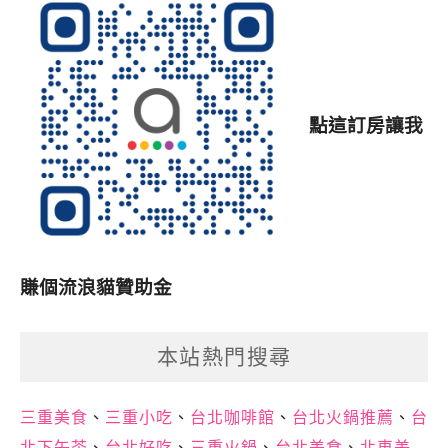
點這訂房讓我
賺個流浪貓贊助金
本站熱門搜尋
三重美食
、
三重小吃
、
台北咖啡館
、
台北火鍋推薦
、
台
北下午茶
、
台北好吃
、
三重火鍋
、
台北美食
、
北車美