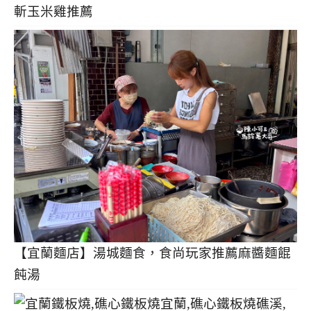
斬玉米雞推薦
【宜蘭麵店】湯城麵食，食尚玩家推薦麻醬麵餛
飩湯