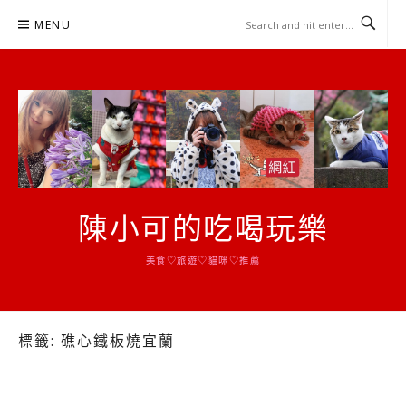
Skip
MENU
to
content
陳小可的吃喝玩樂
美食♡旅遊♡貓咪♡推薦
標籤:
礁心鐵板燒宜蘭