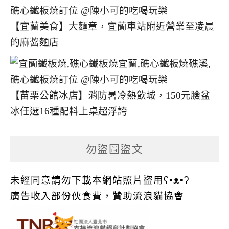
【宜蘭美食】大麵章，宜蘭車站附近營業至凌晨
的麻醬麵店
【苗栗公館冰店】消防暑冷熱飲城，150元臉盆
冰任選16種配料上桌超浮誇
勿盜圖盜文
未經同意請勿下載本網站照片盜用ʕ•ᴥ•ʔ
廣告收入部份伙食費，贊助流浪貓協會