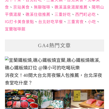
食
、
京站美食
、
無聊咖啡
、
礁溪溫泉湯屋推薦
、
陽明山
平價湯屋
、
礁溪住宿推薦
、
三重好吃
、
西門町必吃
、
IG打卡美食景點
、
台北好吃早餐
、
三重宵夜
、
小吃
、
宜蘭咖啡館
GA4熱門文章
消夜文！40間大台北宵夜懶人包推薦，台北深夜
食堂吃什麼？