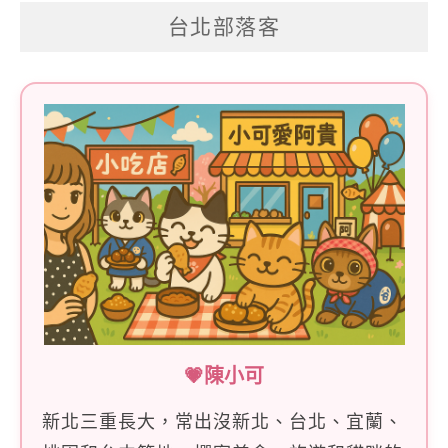
關
台北部落客
鍵
字:
💗陳小可
新北三重長大，常出沒新北、台北、宜蘭、