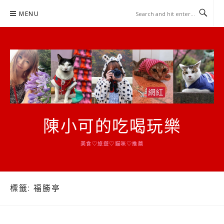
Skip
MENU
to
content
陳小可的吃喝玩樂
美食♡旅遊♡貓咪♡推薦
標籤:
福勝亭