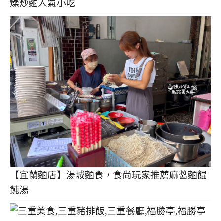
燥炒麵人氣小吃
【宜蘭麵店】湯城麵食，食尚玩家推薦麻醬麵餛
飩湯