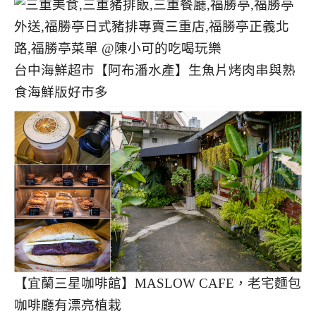
台中海鮮超市【阿布潘水產】生魚片烤肉串與熟
食海鮮版好市多
【宜蘭三星咖啡館】MASLOW CAFE，老宅麵包
咖啡廳有漂亮植栽