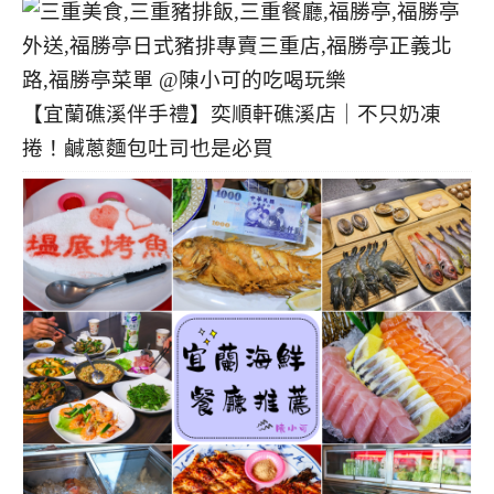
【宜蘭礁溪伴手禮】奕順軒礁溪店｜不只奶凍
捲！鹹蔥麵包吐司也是必買