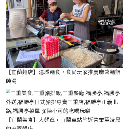
【宜蘭麵店】湯城麵食，食尚玩家推薦麻醬麵餛
飩湯
【宜蘭美食】大麵章，宜蘭車站附近營業至凌晨
的麻醬麵店