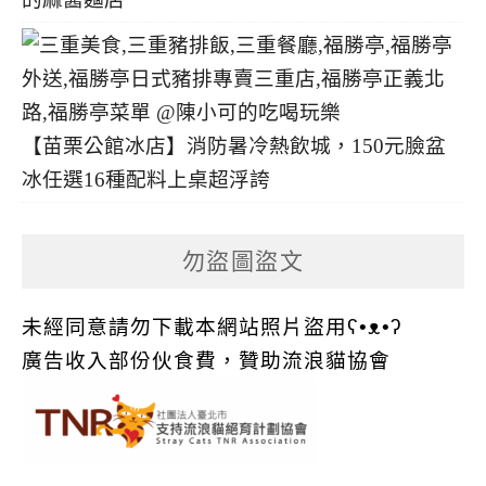
【苗栗公館冰店】消防暑冷熱飲城，150元臉盆
冰任選16種配料上桌超浮誇
勿盜圖盜文
未經同意請勿下載本網站照片盜用ʕ•ᴥ•ʔ
廣告收入部份伙食費，贊助流浪貓協會