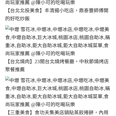
【台北北投美食】丰清揚小吃店，鼎泰豐師傅開
的好吃炒飯
【台北燒肉】23間台北燒烤餐廳，中秋節燒烤店
聚餐推薦
【三重美食】食功夫集美店鍋貼蒸餃捲餅，內用