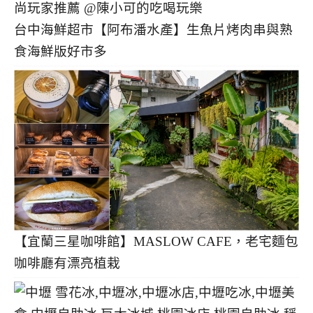
台中海鮮超市【阿布潘水產】生魚片烤肉串與熟
食海鮮版好市多
【宜蘭三星咖啡館】MASLOW CAFE，老宅麵包
咖啡廳有漂亮植栽