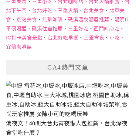
三重美食
、
三重小吃
、
台北咖啡館
、
台北火鍋推薦
、
台
北下午茶
、
台北好吃
、
三重火鍋
、
台北美食
、
北車美
食
、
京站美食
、
無聊咖啡
、
礁溪溫泉湯屋推薦
、
陽明山
平價湯屋
、
礁溪住宿推薦
、
三重好吃
、
西門町必吃
、
IG打卡美食景點
、
台北好吃早餐
、
三重宵夜
、
小吃
、
宜蘭咖啡館
GA4熱門文章
消夜文！40間大台北宵夜懶人包推薦，台北深夜
食堂吃什麼？