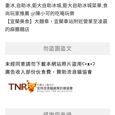
【宜蘭美食】大麵章，宜蘭車站附近營業至凌晨
的麻醬麵店
勿盜圖盜文
未經同意請勿下載本網站照片盜用ʕ•ᴥ•ʔ
廣告收入部份伙食費，贊助流浪貓協會
感謝您來過