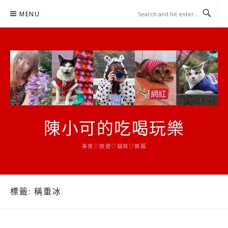
Skip
MENU
to
content
陳小可的吃喝玩樂
美食♡旅遊♡貓咪♡推薦
標籤:
稱重冰