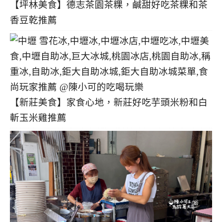
【坪林美食】德志茶園茶粿，鹹甜好吃茶粿和茶
香豆乾推薦
【新莊美食】家食心地，新莊好吃芋頭米粉和白
斬玉米雞推薦