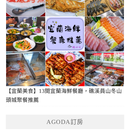
【宜蘭美食】13間宜蘭海鮮餐廳，礁溪員山冬山
頭城聚餐推薦
AGODA訂房