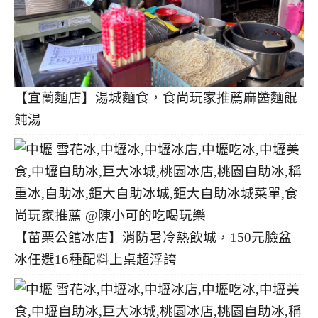
【宜蘭麵店】湯城麵食，食尚玩家推薦麻醬麵餛
飩湯
【苗栗公館冰店】消防暑冷熱飲城，150元臉盆
冰任選16種配料上桌超浮誇