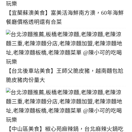
【宜蘭蘇澳美食】富美活海鮮南方澳，60年海鮮
餐廳價格透明還有合菜
【台北後車站美食】王師父脆皮豬，越南麵包尬
脆皮豬肉份量大
【中山區美食】椒心苑麻辣鍋，台北麻辣火鍋吃