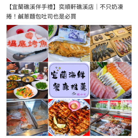
【宜蘭礁溪伴手禮】奕順軒礁溪店｜不只奶凍
捲！鹹蔥麵包吐司也是必買