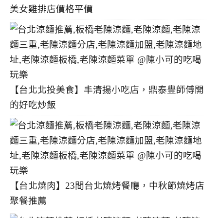
美女雞排店價格平價
【台北北投美食】丰清揚小吃店，鼎泰豐師傅開
的好吃炒飯
【台北燒肉】23間台北燒烤餐廳，中秋節燒烤店
聚餐推薦