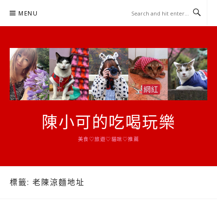
Skip
MENU
to
content
陳小可的吃喝玩樂
美食♡旅遊♡貓咪♡推薦
標籤:
老陳涼麵地址