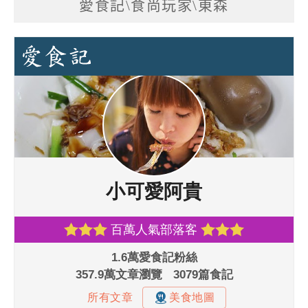
愛食記\食尚玩家\東森