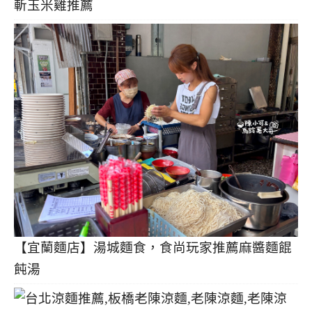
斬玉米雞推薦
【宜蘭麵店】湯城麵食，食尚玩家推薦麻醬麵餛
飩湯