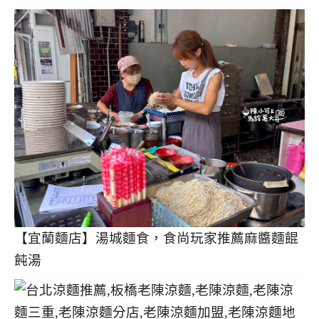
【宜蘭麵店】湯城麵食，食尚玩家推薦麻醬麵餛
飩湯