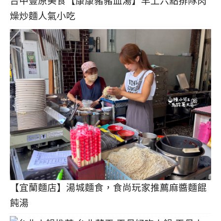
台中豐原美食【康康豬豬血湯】早上六點排隊肉
燥炒麵人氣小吃
【宜蘭麵店】湯城麵食，食尚玩家推薦麻醬麵餛
飩湯