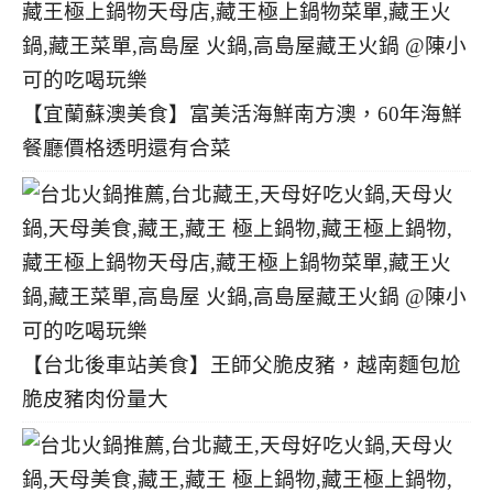
【宜蘭蘇澳美食】富美活海鮮南方澳，60年海鮮
餐廳價格透明還有合菜
【台北後車站美食】王師父脆皮豬，越南麵包尬
脆皮豬肉份量大