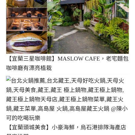
【宜蘭三星咖啡館】MASLOW CAFE，老宅麵包
咖啡廳有漂亮植栽
【宜蘭頭城美食】小豪海鮮，烏石港排隊海產店