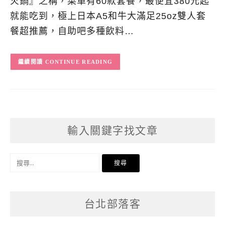
火鍋』之稱，菜單有60款套餐，最便宜380元起
就能吃到，極上日本A5和牛大滿足25oz雙人套
餐超推薦，自助吧多種飲料…
CONTINUE READING
輸入關鍵字找文章
搜
尋
關
台北部落客
鍵
字: