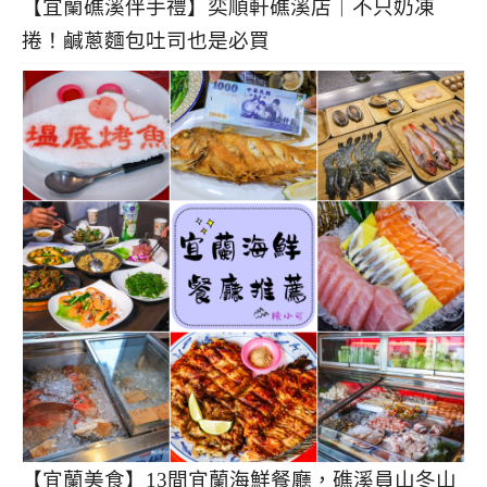
【宜蘭礁溪伴手禮】奕順軒礁溪店｜不只奶凍
捲！鹹蔥麵包吐司也是必買
【宜蘭美食】13間宜蘭海鮮餐廳，礁溪員山冬山