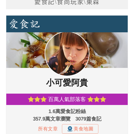
愛食記\食尚玩家\東森