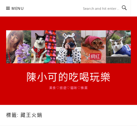
Skip
MENU
to
content
陳小可的吃喝玩樂
美食♡旅遊♡貓咪♡推薦
標籤:
藏王火鍋