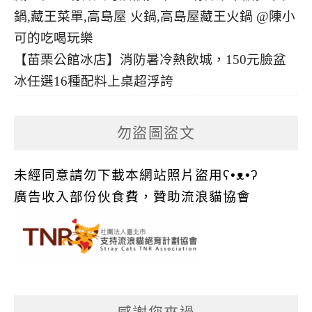
【苗栗公館冰店】消防暑冷熱飲城，150元臉盆
冰任選16種配料上桌超浮誇
勿盜圖盜文
未經同意請勿下載本網站照片盜用ʕ•ᴥ•ʔ
廣告收入部份伙食費，贊助流浪貓協會