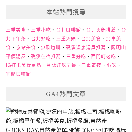
本站熱門搜尋
三重美食
、
三重小吃
、
台北咖啡館
、
台北火鍋推薦
、
台
北下午茶
、
台北好吃
、
三重火鍋
、
台北美食
、
北車美
食
、
京站美食
、
無聊咖啡
、
礁溪溫泉湯屋推薦
、
陽明山
平價湯屋
、
礁溪住宿推薦
、
三重好吃
、
西門町必吃
、
IG打卡美食景點
、
台北好吃早餐
、
三重宵夜
、
小吃
、
宜蘭咖啡館
GA4熱門文章