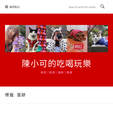
Skip
MENU
to
content
陳小可的吃喝玩樂
美食♡旅遊♡貓咪♡推薦
標籤:
蛋餅