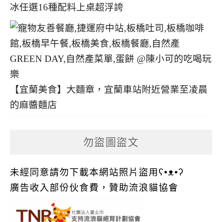
冰任選16種配料上桌超浮誇
【宜蘭美食】大麵章，宜蘭車站附近營業至凌晨
的麻醬麵店
勿盜圖盜文
未經同意請勿下載本網站照片盜用ʕ•ᴥ•ʔ
廣告收入部份伙食費，贊助流浪貓協會