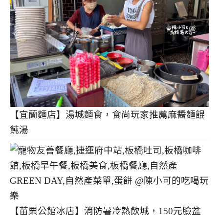
【宜蘭麵店】湯城麵食，食尚玩家推薦麻醬麵餛
飩湯
【苗栗公館冰店】消防暑冷熱飲城，150元臉盆