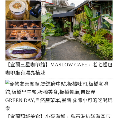
【宜蘭三星咖啡館】MASLOW CAFE，老宅麵包
咖啡廳有漂亮植栽
【宜蘭頭城美食】小豪海鮮，烏石港排隊海產店