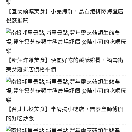
【宜蘭頭城美食】小豪海鮮，烏石港排隊海產店
餐廳推薦
【新莊炸雞美食】便宜好吃的鹹酥雞攤，福壽街
美女雞排店價格平價
【台北北投美食】丰清揚小吃店，鼎泰豐師傅開
的好吃炒飯