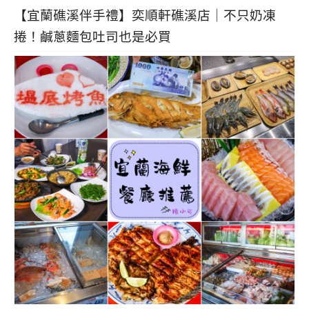
【宜蘭礁溪伴手禮】奕順軒礁溪店｜不只奶凍
捲！鹹蔥麵包吐司也是必買