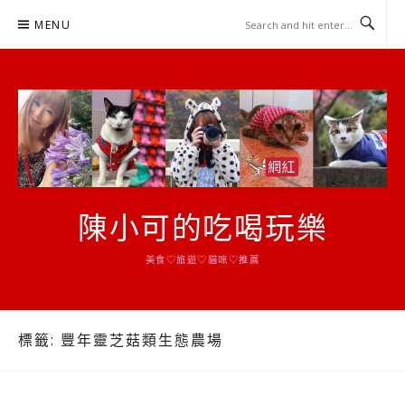
Skip
MENU
to
content
陳小可的吃喝玩樂
美食♡旅遊♡貓咪♡推薦
標籤:
豐年靈芝菇類生態農場