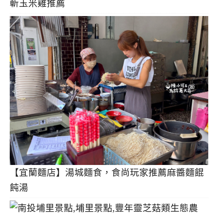
斬玉米雞推薦
【宜蘭麵店】湯城麵食，食尚玩家推薦麻醬麵餛
飩湯