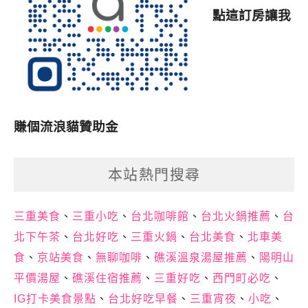
點這訂房讓我
賺個流浪貓贊助金
本站熱門搜尋
三重美食
、
三重小吃
、
台北咖啡館
、
台北火鍋推薦
、
台
北下午茶
、
台北好吃
、
三重火鍋
、
台北美食
、
北車美
食
、
京站美食
、
無聊咖啡
、
礁溪溫泉湯屋推薦
、
陽明山
平價湯屋
、
礁溪住宿推薦
、
三重好吃
、
西門町必吃
、
IG打卡美食景點
、
台北好吃早餐
、
三重宵夜
、
小吃
、