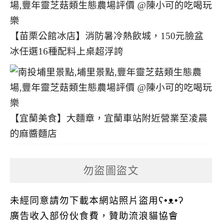
【苗栗公館冰店】消防暑冷熱飲城，150元臉盆
冰任選16種配料上桌超浮誇
【宜蘭美食】大麵章，宜蘭車站附近營業至凌晨
的麻醬麵店
勿盜圖盜文
未經同意請勿下載本網站照片盜用ʕ•ᴥ•ʔ
廣告收入部份伙食費，贊助流浪貓協會