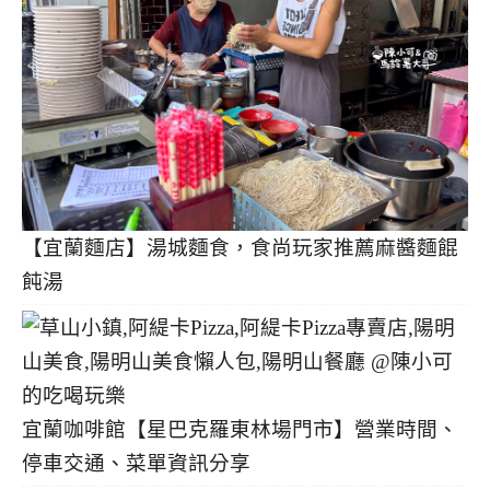
【宜蘭麵店】湯城麵食，食尚玩家推薦麻醬麵餛
飩湯
宜蘭咖啡館【星巴克羅東林場門市】營業時間、
停車交通、菜單資訊分享