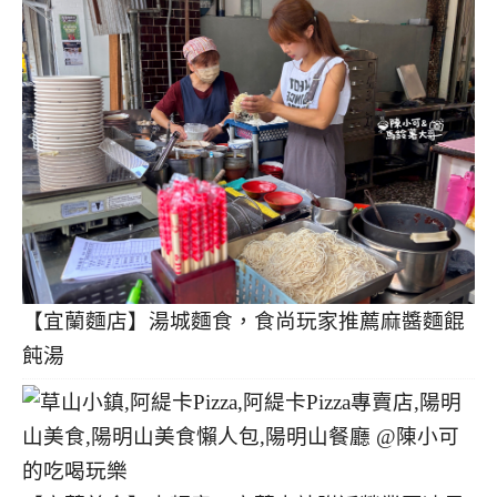
【宜蘭麵店】湯城麵食，食尚玩家推薦麻醬麵餛
飩湯