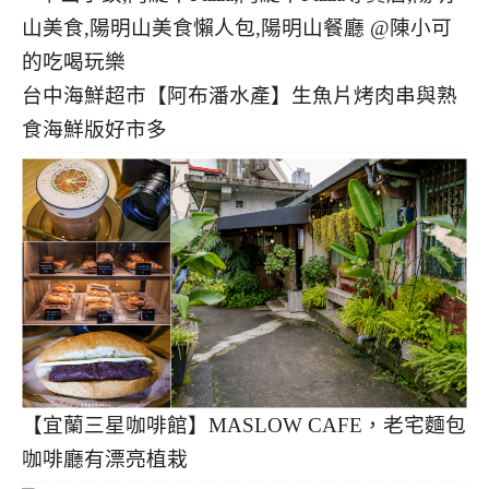
台中海鮮超市【阿布潘水產】生魚片烤肉串與熟
食海鮮版好市多
【宜蘭三星咖啡館】MASLOW CAFE，老宅麵包
咖啡廳有漂亮植栽