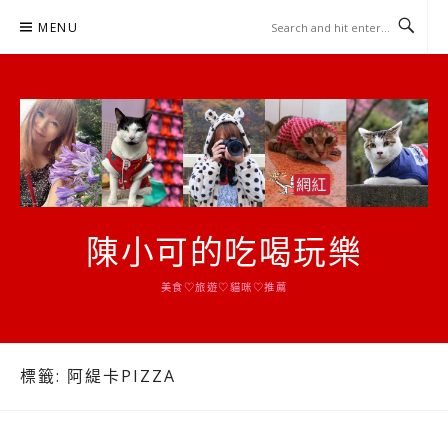
Skip
MENU
to
content
陳小可的吃喝玩樂
美食♡旅遊♡貓咪♡推薦
標籤:
阿緹卡PIZZA