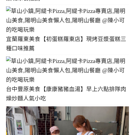
宜蘭羅東美食【初蛋糕羅東店】現烤豆漿蛋糕三
種口味推薦
台中豐原美食【康康豬豬血湯】早上六點排隊肉
燥炒麵人氣小吃