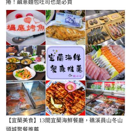
捲！鹹蔥麵包吐司也是必買
【宜蘭美食】13間宜蘭海鮮餐廳，礁溪員山冬山
頭城聚餐推薦