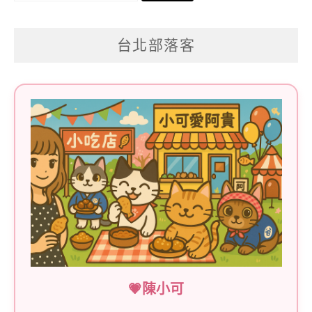
尋
關
台北部落客
鍵
字:
💗陳小可