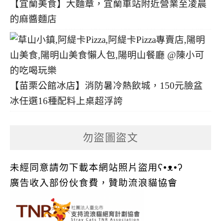
【宜蘭美食】大麵章，宜蘭車站附近營業至凌晨
的麻醬麵店
【苗栗公館冰店】消防暑冷熱飲城，150元臉盆
冰任選16種配料上桌超浮誇
勿盜圖盜文
未經同意請勿下載本網站照片盜用ʕ•ᴥ•ʔ
廣告收入部份伙食費，贊助流浪貓協會