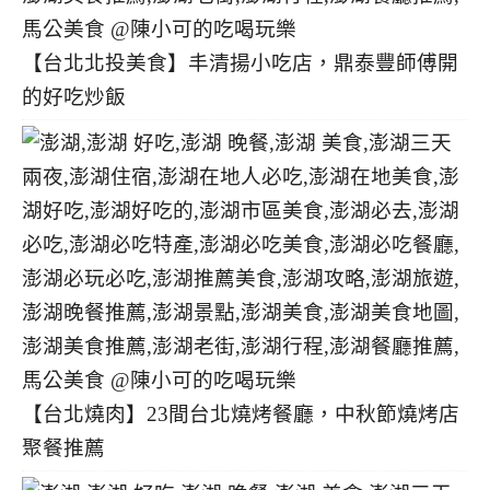
【台北北投美食】丰清揚小吃店，鼎泰豐師傅開
的好吃炒飯
【台北燒肉】23間台北燒烤餐廳，中秋節燒烤店
聚餐推薦