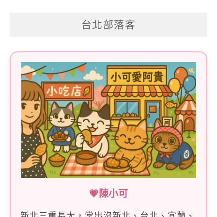
關
台北部落客
鍵
字:
💗陳小可
新北三重長大，常出沒新北、台北、宜蘭、