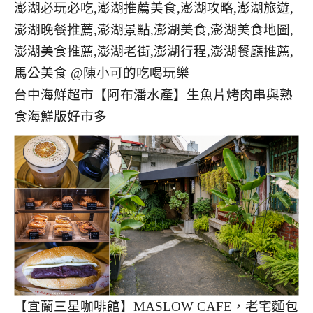
台中海鮮超市【阿布潘水產】生魚片烤肉串與熟
食海鮮版好市多
【宜蘭三星咖啡館】MASLOW CAFE，老宅麵包