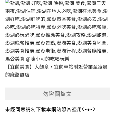
【宜蘭美食】大麵章，宜蘭車站附近營業至凌晨
的麻醬麵店
勿盜圖盜文
未經同意請勿下載本網站照片盜用ʕ•ᴥ•ʔ