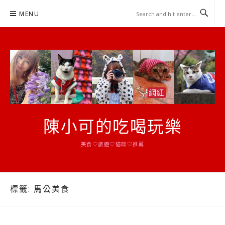
Skip
MENU
to
content
陳小可的吃喝玩樂
美食♡旅遊♡貓咪♡推薦
標籤:
馬公美食