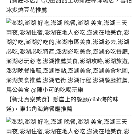
【新莊冰店】QQ田甜品工坊新莊棒球場店，雪花
冰炙燒豆花推薦
【新北貢寮美食】懸崖上的餐廳(cilah海的味
道)，東北角海鮮餐廳推薦