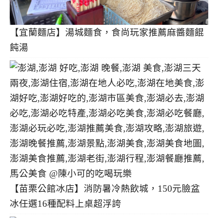
【宜蘭麵店】湯城麵食，食尚玩家推薦麻醬麵餛
飩湯
【苗栗公館冰店】消防暑冷熱飲城，150元臉盆
冰任選16種配料上桌超浮誇