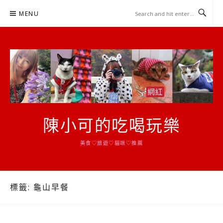
Skip
MENU
to
content
陳小可的吃喝玩樂
美食♡旅遊♡貓咪♡推薦
標籤:
龜山早餐