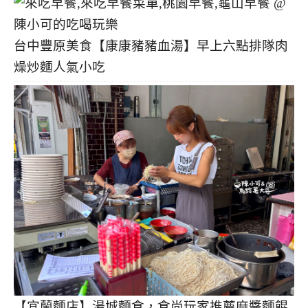
台中豐原美食【康康豬豬血湯】早上六點排隊肉
燥炒麵人氣小吃
【宜蘭麵店】湯城麵食，食尚玩家推薦麻醬麵餛