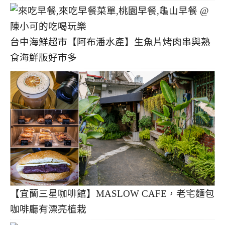
台中海鮮超市【阿布潘水產】生魚片烤肉串與熟
食海鮮版好市多
【宜蘭三星咖啡館】MASLOW CAFE，老宅麵包
咖啡廳有漂亮植栽