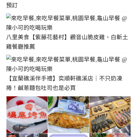
預訂
八里美食【紫藤花藝村】觀音山脆皮雞、白斬土
雞餐廳推薦
【宜蘭礁溪伴手禮】奕順軒礁溪店｜不只奶凍
捲！鹹蔥麵包吐司也是必買