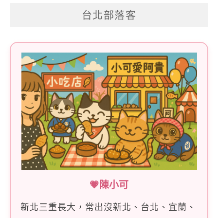
關
台北部落客
鍵
字:
💗陳小可
新北三重長大，常出沒新北、台北、宜蘭、