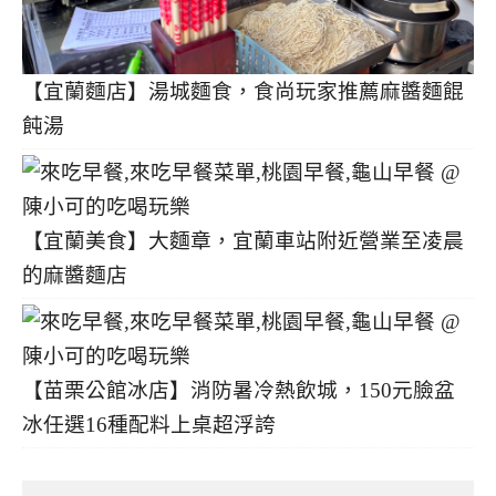
【宜蘭麵店】湯城麵食，食尚玩家推薦麻醬麵餛
飩湯
【宜蘭美食】大麵章，宜蘭車站附近營業至凌晨
的麻醬麵店
【苗栗公館冰店】消防暑冷熱飲城，150元臉盆
冰任選16種配料上桌超浮誇