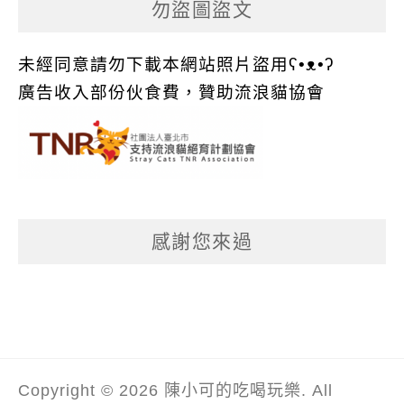
勿盜圖盜文
未經同意請勿下載本網站照片盜用ʕ•ᴥ•ʔ
廣告收入部份伙食費，贊助流浪貓協會
感謝您來過
Copyright © 2026 陳小可的吃喝玩樂. All