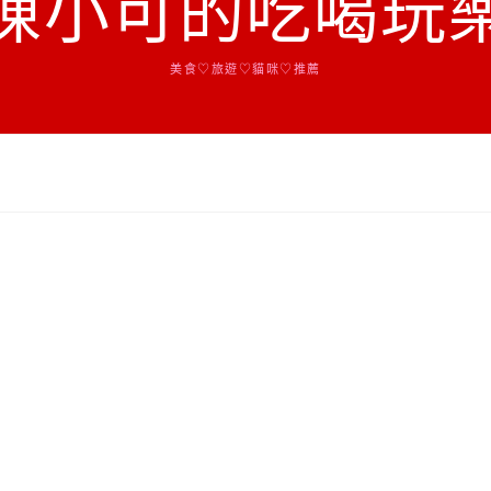
陳小可的吃喝玩
美食♡旅遊♡貓咪♡推薦