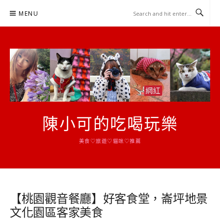
Skip
MENU
to
content
陳小可的吃喝玩樂
美食♡旅遊♡貓咪♡推薦
【桃園觀音餐廳】好客食堂，崙坪地景
文化園區客家美食