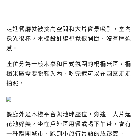
走進餐廳就被挑高空間和大片窗景吸引，室內
採光很棒，木樑設計讓視覺很開闊、沒有壓迫
感。
座位分為一般木桌和日式氛圍的榻榻米區，榻
榻米區需要脫鞋入內，吃完還可以在園區走走
拍照。
餐廳外是木棧平台與池畔座位，旁邊一大片蓮
花池好美，坐在戶外區用餐或喝下午茶，會有
一種離開城市、跑到小旅行景點的放鬆感。