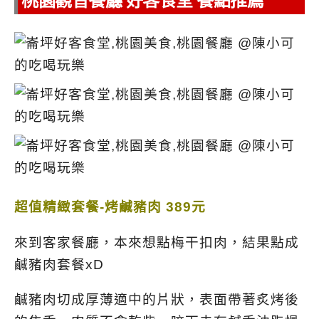
桃園觀音餐廳 好客食堂 餐點推薦
超值精緻套餐-烤鹹豬肉 389元
來到客家餐廳，本來想點梅干扣肉，結果點成
鹹豬肉套餐xD
鹹豬肉切成厚薄適中的片狀，表面帶著炙烤後