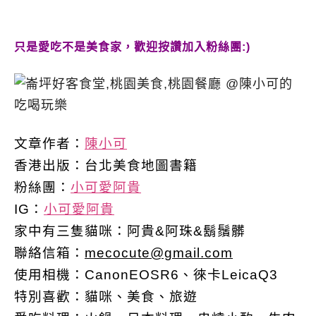
只是愛吃不是美食家，歡迎按讚加入粉絲團:)
文章作者：
陳小可
香港出版：
台北美食地圖書籍
粉絲團：
小可愛阿貴
IG：
小可愛阿貴
家中有三隻貓咪：阿貴&阿珠&鬍鬚髒
聯絡信箱：
mecocute@gmail.com
使用相機：CanonEOSR6、徠卡LeicaQ3
特別喜歡：
貓咪、美食、旅遊