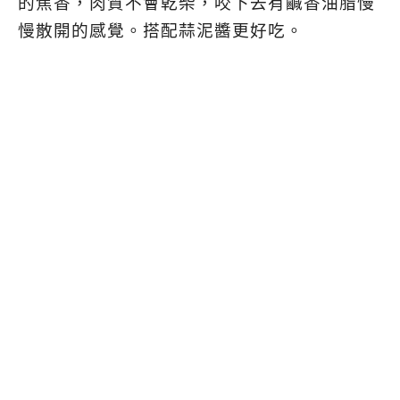
的焦香，肉質不會乾柴，咬下去有鹹香油脂慢
慢散開的感覺。搭配蒜泥醬更好吃。