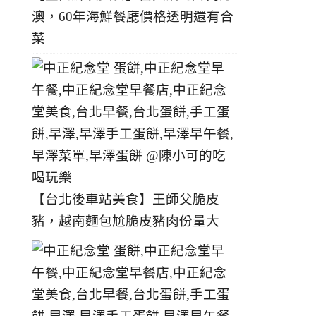
澳，60年海鮮餐廳價格透明還有合
菜
【台北後車站美食】王師父脆皮
豬，越南麵包尬脆皮豬肉份量大