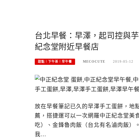
台北早餐：早澤，起司控與芋
紀念堂附近早餐店
MECOCUTE
2019-05-12
甜點︱下午茶︱早午餐
放在早餐筆記已久的早澤手工蛋餅，地
薦，搭捷運可以一次網羅中正紀念堂美
吃）、金鋒魯肉飯（台北有名滷肉飯）
我…