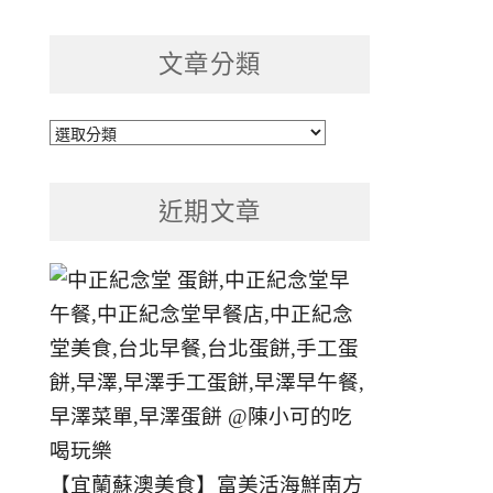
文章分類
文
章
分
近期文章
類
【宜蘭蘇澳美食】富美活海鮮南方