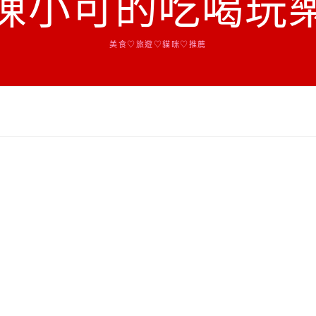
陳小可的吃喝玩
美食♡旅遊♡貓咪♡推薦