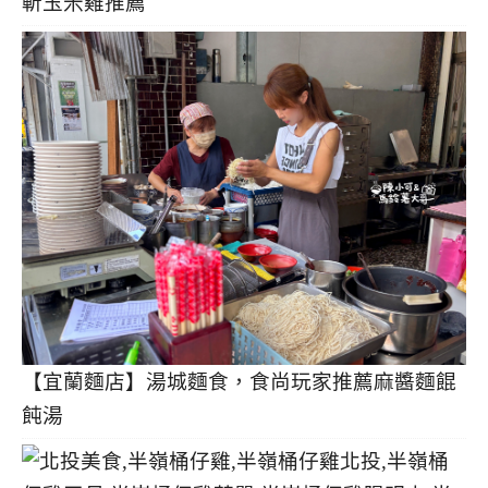
斬玉米雞推薦
【宜蘭麵店】湯城麵食，食尚玩家推薦麻醬麵餛
飩湯