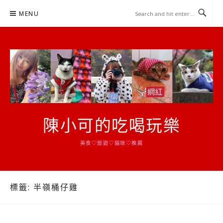
Skip
MENU
to
content
陳小可的吃喝玩樂
美食♡旅遊♡貓咪♡推薦
標籤:
半嶺桶仔雞