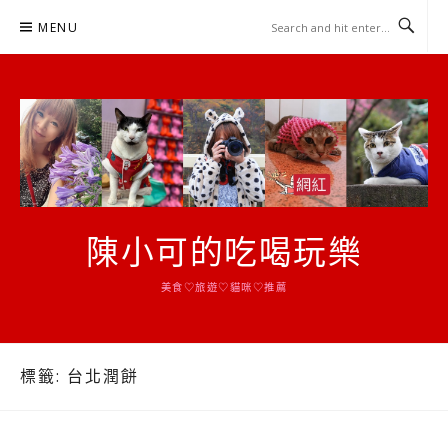
Skip
MENU
to
content
陳小可的吃喝玩樂
美食♡旅遊♡貓咪♡推薦
標籤:
台北潤餅