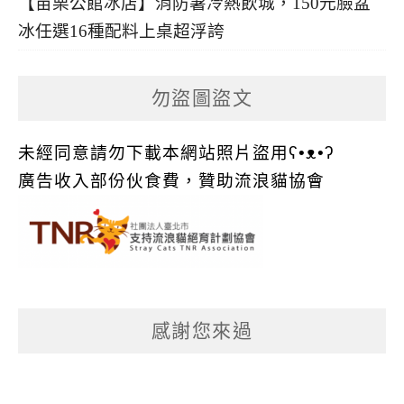
【苗栗公館冰店】消防暑冷熱飲城，150元臉盆
冰任選16種配料上桌超浮誇
勿盜圖盜文
未經同意請勿下載本網站照片盜用ʕ•ᴥ•ʔ
廣告收入部份伙食費，贊助流浪貓協會
感謝您來過