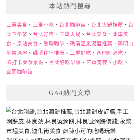
本站熱門搜尋
三重美食
、
三重小吃
、
台北咖啡館
、
台北火鍋推薦
、
台
北下午茶
、
台北好吃
、
三重火鍋
、
台北美食
、
北車美
食
、
京站美食
、
無聊咖啡
、
礁溪溫泉湯屋推薦
、
陽明山
平價湯屋
、
礁溪住宿推薦
、
三重好吃
、
西門町必吃
、
IG打卡美食景點
、
台北好吃早餐
、
三重宵夜
、
小吃
、
宜蘭咖啡館
GA4熱門文章