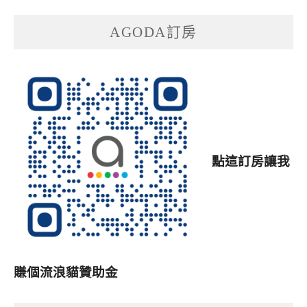
AGODA訂房
點這訂房讓我
賺個流浪貓贊助金