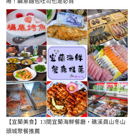
捲！鹹蔥麵包吐司也是必買
【宜蘭美食】13間宜蘭海鮮餐廳，礁溪員山冬山
頭城聚餐推薦