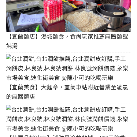
【宜蘭麵店】湯城麵食，食尚玩家推薦麻醬麵餛
飩湯
【宜蘭美食】大麵章，宜蘭車站附近營業至凌晨
的麻醬麵店