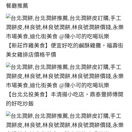
餐廳推薦
【新莊炸雞美食】便宜好吃的鹹酥雞攤，福壽街
美女雞排店價格平價
【台北北投美食】丰清揚小吃店，鼎泰豐師傅開
的好吃炒飯