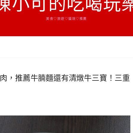
陳小可的吃喝玩
美食♡旅遊♡貓咪♡推薦
肉，推薦牛腩麵還有清燉牛三寶！三重