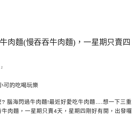
牛肉麵(慢吞吞牛肉麵)，一星期只賣四
2
? 腦海閃過牛肉麵!最近好愛吃牛肉麵….想一下三重
香牛肉麵，一星期只賣4天，星期四剛好有開，出發囉