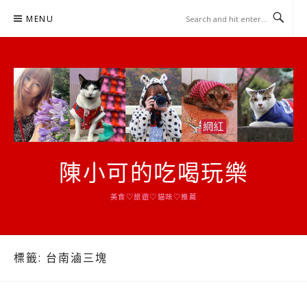
Skip
MENU
to
content
陳小可的吃喝玩樂
美食♡旅遊♡貓咪♡推薦
標籤:
台南滷三塊