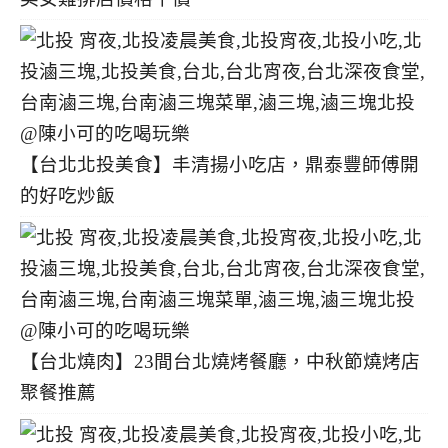
【台北北投美食】丰清揚小吃店，鼎泰豐師傅開
的好吃炒飯
【台北燒肉】23間台北燒烤餐廳，中秋節燒烤店
聚餐推薦