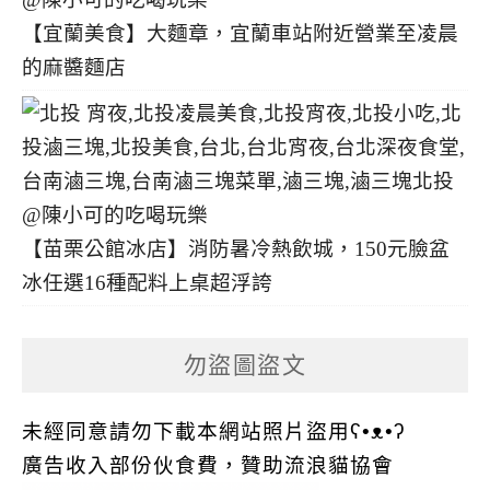
【宜蘭美食】大麵章，宜蘭車站附近營業至凌晨
的麻醬麵店
【苗栗公館冰店】消防暑冷熱飲城，150元臉盆
冰任選16種配料上桌超浮誇
勿盜圖盜文
未經同意請勿下載本網站照片盜用ʕ•ᴥ•ʔ
廣告收入部份伙食費，贊助流浪貓協會