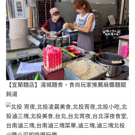
【宜蘭麵店】湯城麵食，食尚玩家推薦麻醬麵餛
飩湯