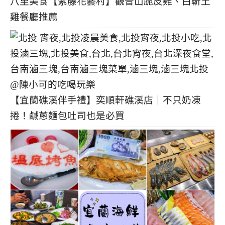
八里美食【紫藤花藝村】觀音山脆皮雞、白斬土
雞餐廳推薦
【宜蘭礁溪伴手禮】奕順軒礁溪店｜不只奶凍
捲！鹹蔥麵包吐司也是必買