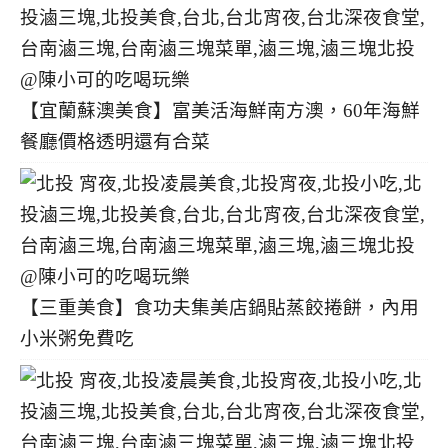
【宜蘭蘇澳美食】富美活海鮮南方澳，60年海鮮
餐廳價格透明還有合菜
【三重美食】食功夫集美店鍋貼蒸餃捲餅，內用
小米粥免費吃