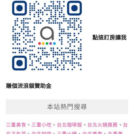
點這訂房讓我
賺個流浪貓贊助金
本站熱門搜尋
三重美食
、
三重小吃
、
台北咖啡館
、
台北火鍋推薦
、
台
北下午茶
、
台北好吃
、
三重火鍋
、
台北美食
、
北車美