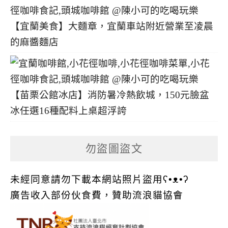
【宜蘭美食】大麵章，宜蘭車站附近營業至凌晨
的麻醬麵店
【苗栗公館冰店】消防暑冷熱飲城，150元臉盆
冰任選16種配料上桌超浮誇
勿盜圖盜文
未經同意請勿下載本網站照片盜用ʕ•ᴥ•ʔ
廣告收入部份伙食費，贊助流浪貓協會