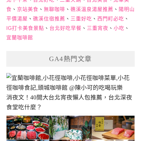
食
、
京站美食
、
無聊咖啡
、
礁溪溫泉湯屋推薦
、
陽明山
平價湯屋
、
礁溪住宿推薦
、
三重好吃
、
西門町必吃
、
IG打卡美食景點
、
台北好吃早餐
、
三重宵夜
、
小吃
、
宜蘭咖啡館
GA4熱門文章
消夜文！40間大台北宵夜懶人包推薦，台北深夜
食堂吃什麼？