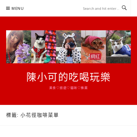
Skip
MENU
to
content
陳小可的吃喝玩樂
美食♡旅遊♡貓咪♡推薦
標籤:
小花徑咖啡菜單