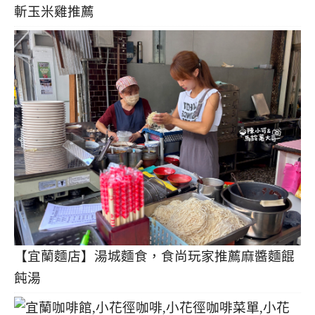
斬玉米雞推薦
【宜蘭麵店】湯城麵食，食尚玩家推薦麻醬麵餛
飩湯