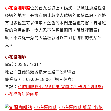
小花徑咖啡館
位於台九省道上，礁溪、頭城往返路程會
經過的地方，旁邊有個比較少人聽過的頂埔車站，路邊
有很多位置可以停車。藍色的木門連著鐵花窗，有著斑
駁的歲月痕跡，令人忍不住想推開門，瞧瞧裡面賣什
麼，不過從一旁的大黑板就可以看到咖啡館的餐點訊
息。
小花徑咖啡
電話：03-9772317
地址：宜蘭縣頭城鎮青雲路二段650號
營業時間：09:00~18:00（週三休息）
食記：
頭城咖啡廳小花徑咖啡 宜蘭IG打卡熱門咖啡館
小花徑咖啡粉絲團