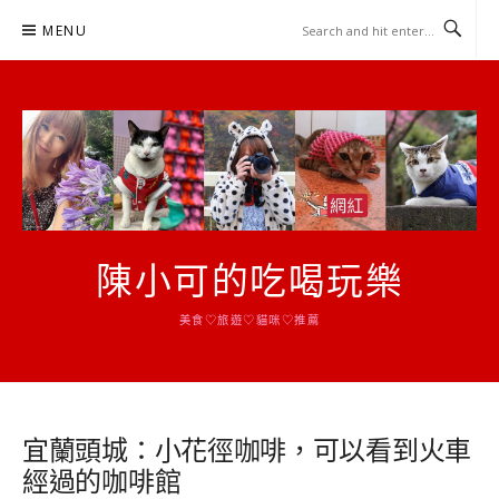
Skip
MENU
to
content
陳小可的吃喝玩樂
美食♡旅遊♡貓咪♡推薦
宜蘭頭城：小花徑咖啡，可以看到火車
經過的咖啡館