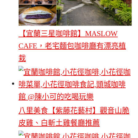
【宜蘭三星咖啡館】MASLOW
CAFE，老宅麵包咖啡廳有漂亮植
栽
八里美食【紫藤花藝村】觀音山脆
皮雞、白斬土雞餐廳推薦