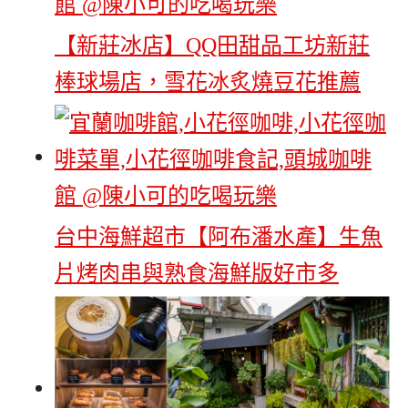
【新莊冰店】QQ田甜品工坊新莊
棒球場店，雪花冰炙燒豆花推薦
台中海鮮超市【阿布潘水產】生魚
片烤肉串與熟食海鮮版好市多