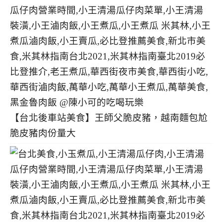
【台北後車站美食】王師父脆皮豬，越南麵包尬
脆皮豬肉份量大