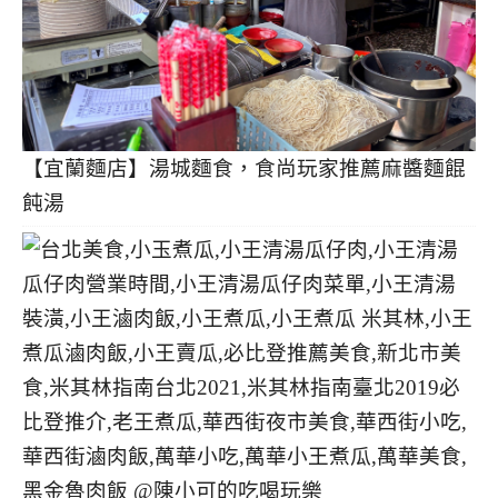
【宜蘭麵店】湯城麵食，食尚玩家推薦麻醬麵餛
飩湯