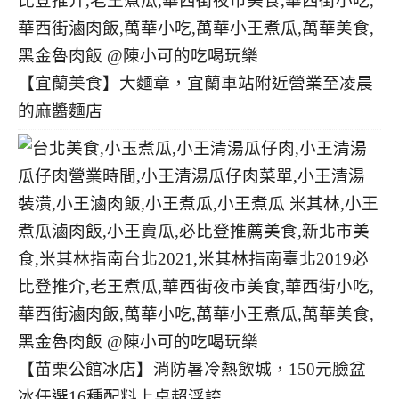
【宜蘭美食】大麵章，宜蘭車站附近營業至凌晨
的麻醬麵店
【苗栗公館冰店】消防暑冷熱飲城，150元臉盆
冰任選16種配料上桌超浮誇