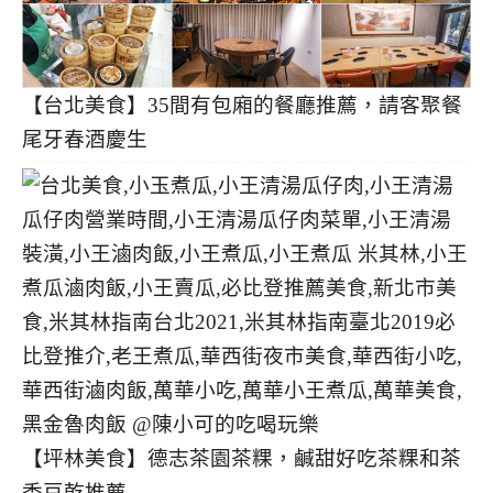
【台北美食】35間有包廂的餐廳推薦，請客聚餐
尾牙春酒慶生
【坪林美食】德志茶園茶粿，鹹甜好吃茶粿和茶
香豆乾推薦