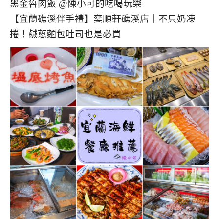
【宜蘭礁溪伴手禮】奕順軒礁溪店｜不只奶凍
捲！鹹蔥麵包吐司也是必買