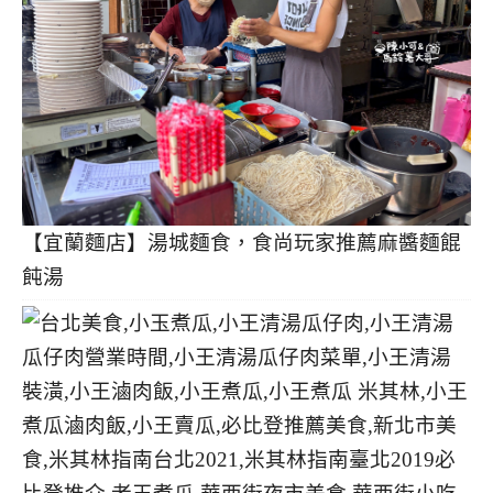
【宜蘭麵店】湯城麵食，食尚玩家推薦麻醬麵餛
飩湯