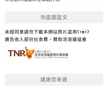
勿盜圖盜文
未經同意請勿下載本網站照片盜用ʕ•ᴥ•ʔ
廣告收入部份伙食費，贊助流浪貓協會
感謝您來過