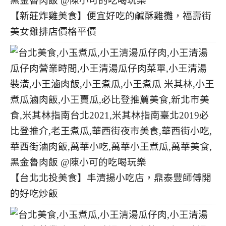
【新莊炸雞美食】便宜好吃的鹹酥雞攤，福壽街
美女雞排店價格平價
【台北北投美食】丰清揚小吃店，鼎泰豐師傅開
的好吃炒飯