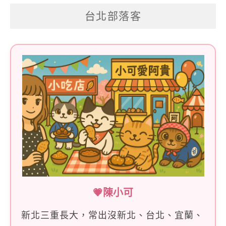
關
台北部落客
鍵
字:
💗陳小可
新北三重長大，常出沒新北、台北、宜蘭、