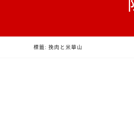
標籤:
挽肉と米華山