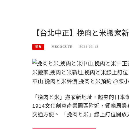
【台北中正】挽肉と米搬家新
MECOCUTE
2024-03-12
美食
「挽肉と米」搬家新地址，超夯的日本
1914文化創意產業園區附近，餐廳周
交通方便。 「挽肉と米」線上訂位開放