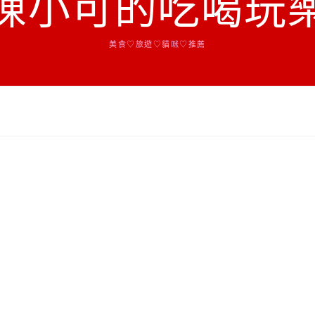
陳小可的吃喝玩
美食♡旅遊♡貓咪♡推薦