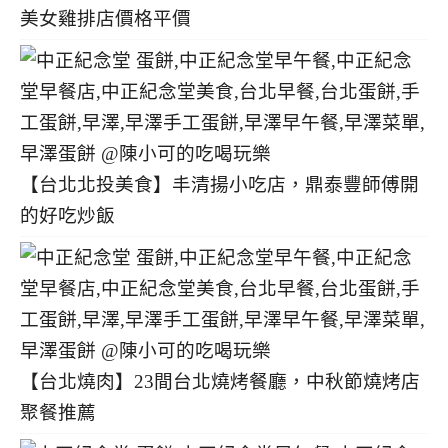
美女雞排店價格平價
【台北北投美食】丰清揚小吃店，鼎泰豐師傅開
的好吃炒飯
【台北燒肉】23間台北燒烤餐廳，中秋節燒烤店
聚餐推薦