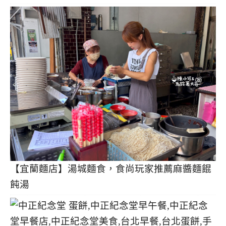
【宜蘭麵店】湯城麵食，食尚玩家推薦麻醬麵餛
飩湯