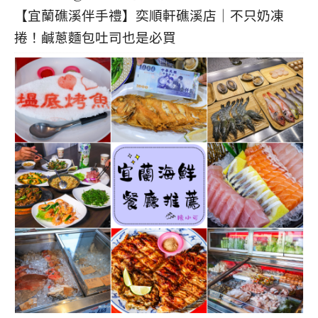
【宜蘭礁溪伴手禮】奕順軒礁溪店｜不只奶凍
捲！鹹蔥麵包吐司也是必買