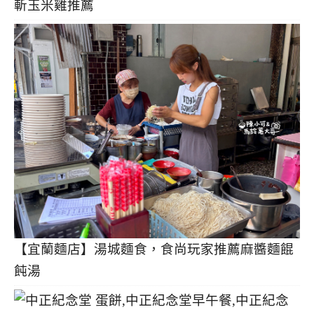
斬玉米雞推薦
【宜蘭麵店】湯城麵食，食尚玩家推薦麻醬麵餛
飩湯