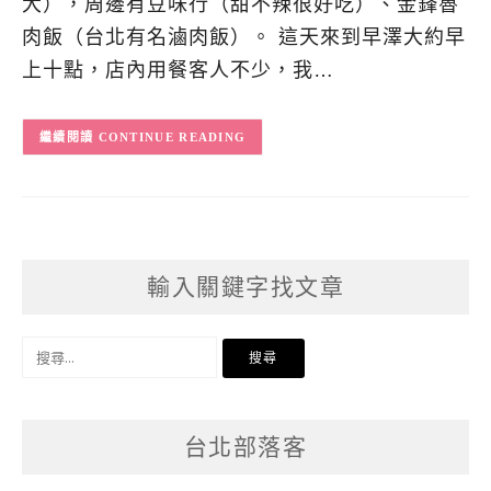
大），周邊有豆味行（甜不辣很好吃）、金鋒魯
肉飯（台北有名滷肉飯）。 這天來到早澤大約早
上十點，店內用餐客人不少，我…
CONTINUE READING
輸入關鍵字找文章
搜
尋
關
台北部落客
鍵
字: