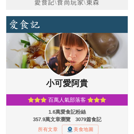
愛食記\食尚玩家\東森