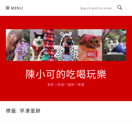
Skip
MENU
to
content
陳小可的吃喝玩樂
美食♡旅遊♡貓咪♡推薦
標籤:
早澤蛋餅