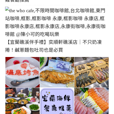
【宜蘭礁溪伴手禮】奕順軒礁溪店｜不只奶凍
捲！鹹蔥麵包吐司也是必買