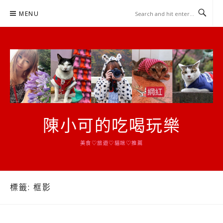
Skip
MENU
to
content
陳小可的吃喝玩樂
美食♡旅遊♡貓咪♡推薦
標籤:
框影