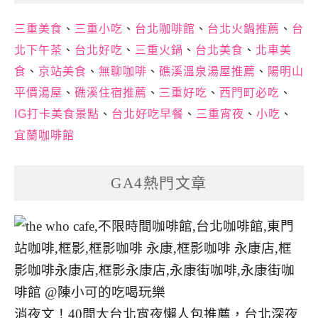
三重美食
、
三重小吃
、
台北咖啡館
、
台北火鍋推薦
、
台
北下午茶
、
台北好吃
、
三重火鍋
、
台北美食
、
北車美
食
、
京站美食
、
無聊咖啡
、
礁溪溫泉湯屋推薦
、
陽明山
平價湯屋
、
礁溪住宿推薦
、
三重好吃
、
西門町必吃
、
IG打卡美食景點
、
台北好吃早餐
、
三重宵夜
、
小吃
、
宜蘭咖啡館
GA4熱門文章
消夜文！40間大台北宵夜懶人包推薦，台北深夜