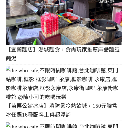
【宜蘭麵店】湯城麵食，食尚玩家推薦麻醬麵餛
飩湯
【苗栗公館冰店】消防暑冷熱飲城，150元臉盆
冰任選16種配料上桌超浮誇