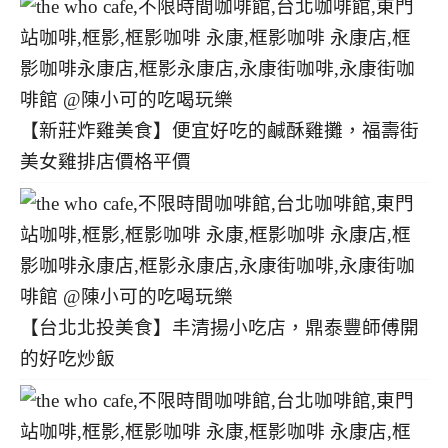
【新莊炸雞美食】便宜好吃的鹹酥雞攤，福壽街
美女雞排店價格平價
【台北北投美食】丰清揚小吃店，鼎泰豐師傅開
的好吃炒飯