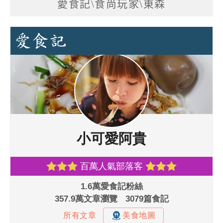
愛食記\食尚玩家\東森