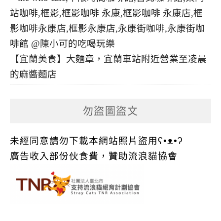
【宜蘭美食】大麵章，宜蘭車站附近營業至凌晨
的麻醬麵店
勿盜圖盜文
未經同意請勿下載本網站照片盜用ʕ•ᴥ•ʔ
廣告收入部份伙食費，贊助流浪貓協會