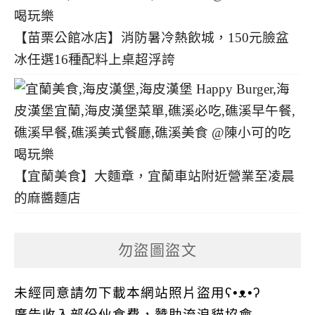
【苗栗公館冰店】消防暑冷熱飲城，150元臉盆
冰任選16種配料上桌超浮誇
【宜蘭美食】大麵章，宜蘭車站附近營業至凌晨
的麻醬麵店
勿盜圖盜文
未經同意請勿下載本網站照片盜用ʕ•ᴥ•ʔ
廣告收入部份伙食費，贊助流浪貓協會