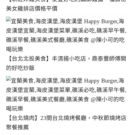
美女雞排店價格平價
【台北北投美食】丰清揚小吃店，鼎泰豐師傅開
的好吃炒飯
【台北燒肉】23間台北燒烤餐廳，中秋節燒烤店
聚餐推薦