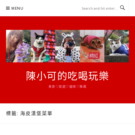
Skip
MENU
to
content
陳小可的吃喝玩樂
美食♡旅遊♡貓咪♡推薦
標籤:
海皮漢堡菜單