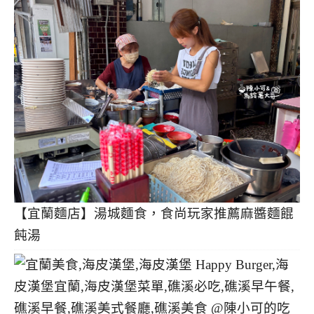
【宜蘭麵店】湯城麵食，食尚玩家推薦麻醬麵餛
飩湯