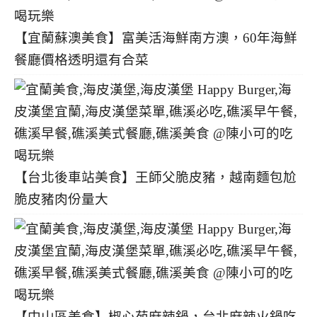
【宜蘭蘇澳美食】富美活海鮮南方澳，60年海鮮
餐廳價格透明還有合菜
【台北後車站美食】王師父脆皮豬，越南麵包尬
脆皮豬肉份量大
【中山區美食】椒心苑麻辣鍋，台北麻辣火鍋吃