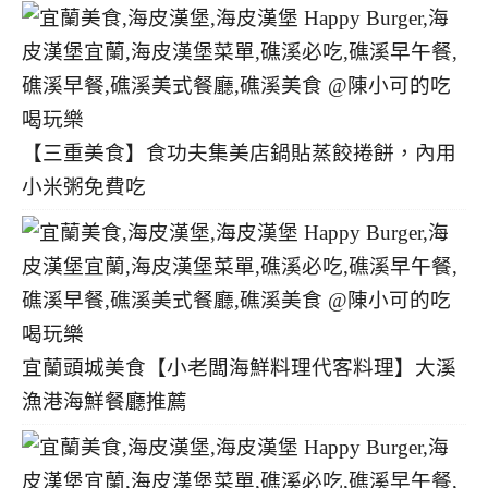
【三重美食】食功夫集美店鍋貼蒸餃捲餅，內用
小米粥免費吃
宜蘭頭城美食【小老闆海鮮料理代客料理】大溪
漁港海鮮餐廳推薦