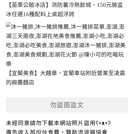
【苗栗公館冰店】消防暑冷熱飲城，150元臉盆
冰任選16種配料上桌超浮誇
【宜蘭美食】大麵章，宜蘭車站附近營業至凌晨
的麻醬麵店
勿盜圖盜文
未經同意請勿下載本網站照片盜用ʕ•ᴥ•ʔ
廣告收入部份伙食費，贊助流浪貓協會