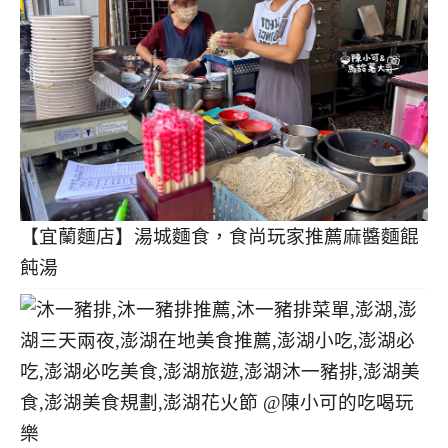
【宜蘭麵店】湯城麵食，食尚玩家推薦麻醬麵餛
飩湯