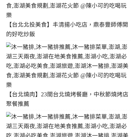
【台北北投美食】丰清揚小吃店，鼎泰豐師傅開
的好吃炒飯
【台北燒肉】23間台北燒烤餐廳，中秋節燒烤店
聚餐推薦