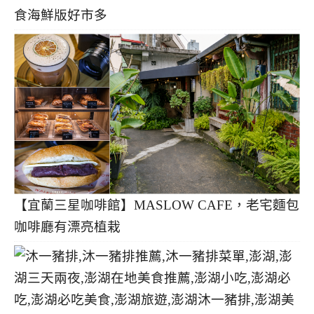
食海鮮版好市多
【宜蘭三星咖啡館】MASLOW CAFE，老宅麵包
咖啡廳有漂亮植栽