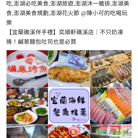
【宜蘭礁溪伴手禮】奕順軒礁溪店｜不只奶凍
捲！鹹蔥麵包吐司也是必買