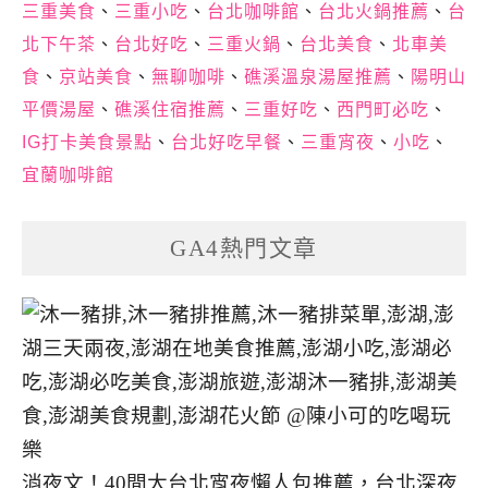
三重美食
、
三重小吃
、
台北咖啡館
、
台北火鍋推薦
、
台
北下午茶
、
台北好吃
、
三重火鍋
、
台北美食
、
北車美
食
、
京站美食
、
無聊咖啡
、
礁溪溫泉湯屋推薦
、
陽明山
平價湯屋
、
礁溪住宿推薦
、
三重好吃
、
西門町必吃
、
IG打卡美食景點
、
台北好吃早餐
、
三重宵夜
、
小吃
、
宜蘭咖啡館
GA4熱門文章
消夜文！40間大台北宵夜懶人包推薦，台北深夜