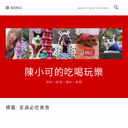
Skip
MENU
to
content
陳小可的吃喝玩樂
美食♡旅遊♡貓咪♡推薦
標籤:
澎湖必吃美食