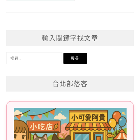
輸入關鍵字找文章
搜
尋
關
台北部落客
鍵
字: