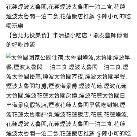
【台北北投美食】丰清揚小吃店，鼎泰豐師傅開
的好吃炒飯