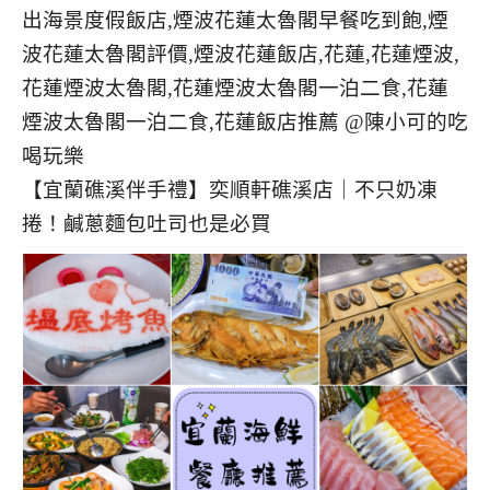
【宜蘭礁溪伴手禮】奕順軒礁溪店｜不只奶凍
捲！鹹蔥麵包吐司也是必買