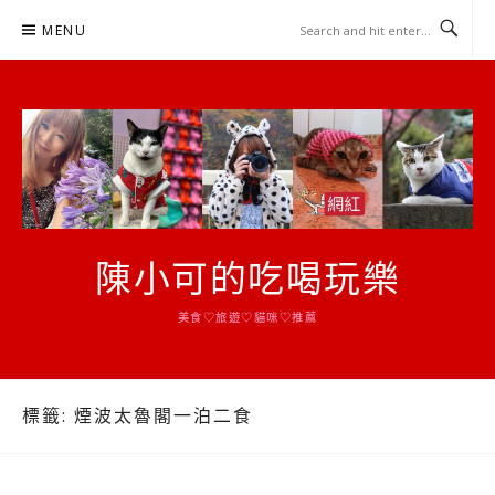
Skip
MENU
to
content
陳小可的吃喝玩樂
美食♡旅遊♡貓咪♡推薦
標籤:
煙波太魯閣一泊二食