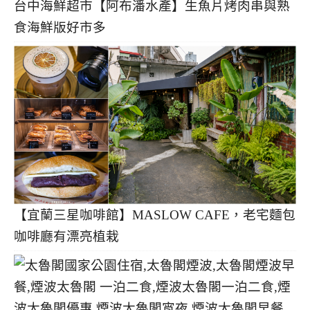
台中海鮮超市【阿布潘水產】生魚片烤肉串與熟
食海鮮版好市多
【宜蘭三星咖啡館】MASLOW CAFE，老宅麵包
咖啡廳有漂亮植栽