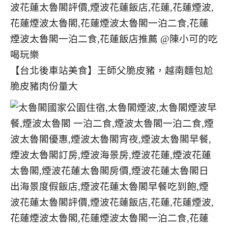
【台北後車站美食】王師父脆皮豬，越南麵包尬
脆皮豬肉份量大