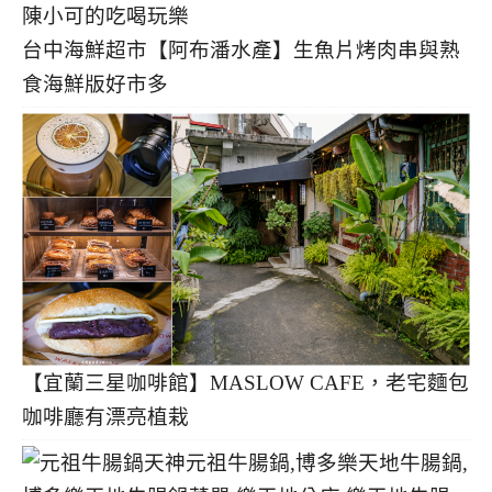
台中海鮮超市【阿布潘水產】生魚片烤肉串與熟
食海鮮版好市多
【宜蘭三星咖啡館】MASLOW CAFE，老宅麵包
咖啡廳有漂亮植栽