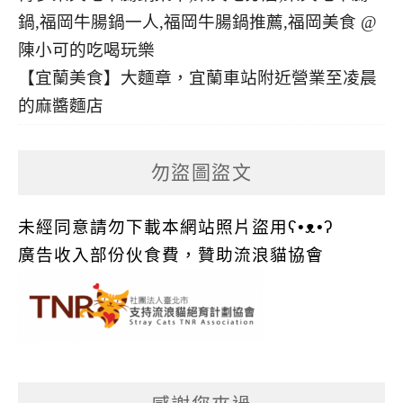
【宜蘭美食】大麵章，宜蘭車站附近營業至凌晨
的麻醬麵店
勿盜圖盜文
未經同意請勿下載本網站照片盜用ʕ•ᴥ•ʔ
廣告收入部份伙食費，贊助流浪貓協會