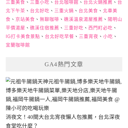
三重美食
、
三重小吃
、
台北咖啡館
、
台北火鍋推薦
、
台
北下午茶
、
台北好吃
、
三重火鍋
、
台北美食
、
北車美
食
、
京站美食
、
無聊咖啡
、
礁溪溫泉湯屋推薦
、
陽明山
平價湯屋
、
礁溪住宿推薦
、
三重好吃
、
西門町必吃
、
IG打卡美食景點
、
台北好吃早餐
、
三重宵夜
、
小吃
、
宜蘭咖啡館
GA4熱門文章
消夜文！40間大台北宵夜懶人包推薦，台北深夜
食堂吃什麼？