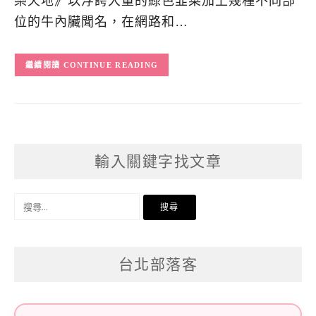
樂天地》以浮誇大量的綠色韭菜加上幾種不同部
位的牛內臟聞名，在網路和…
CONTINUE READING
輸入關鍵字找文章
搜
尋
關
台北部落客
鍵
字: