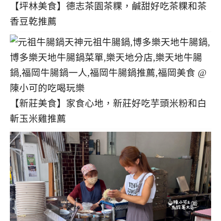
【坪林美食】德志茶園茶粿，鹹甜好吃茶粿和茶
香豆乾推薦
【新莊美食】家食心地，新莊好吃芋頭米粉和白
斬玉米雞推薦