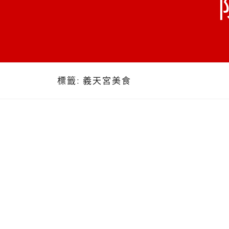
標籤:
義天宮美食