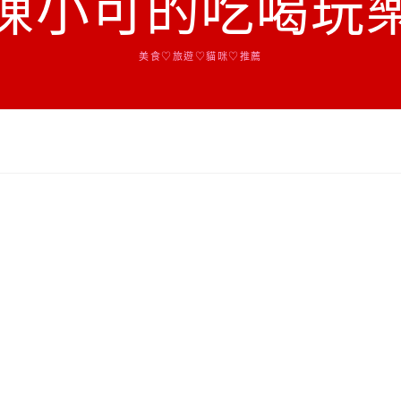
陳小可的吃喝玩
美食♡旅遊♡貓咪♡推薦