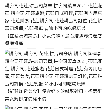
【宜蘭頭城美食】小豪海鮮，烏石港排隊海產店
餐廳推薦
【新莊炸雞美食】便宜好吃的鹹酥雞攤，福壽街
美女雞排店價格平價