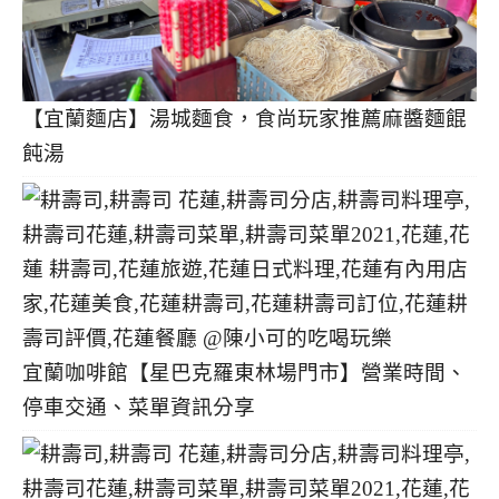
【宜蘭麵店】湯城麵食，食尚玩家推薦麻醬麵餛
飩湯
宜蘭咖啡館【星巴克羅東林場門市】營業時間、
停車交通、菜單資訊分享