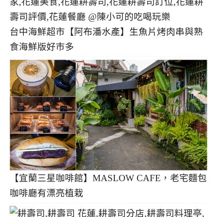
台中海鮮超市【阿布潘水產】生魚片烤肉串與熟
食海鮮版好市多
【宜蘭三星咖啡館】MASLOW CAFE，老宅麵包
咖啡廳有漂亮植栽