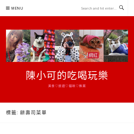
Skip
MENU
to
content
陳小可的吃喝玩樂
美食♡旅遊♡貓咪♡推薦
標籤:
耕壽司菜單