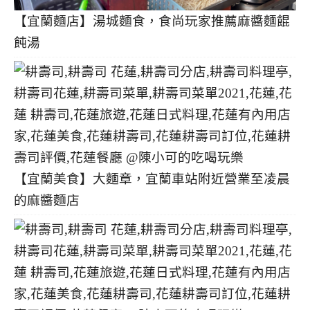
【宜蘭麵店】湯城麵食，食尚玩家推薦麻醬麵餛
飩湯
【宜蘭美食】大麵章，宜蘭車站附近營業至凌晨
的麻醬麵店