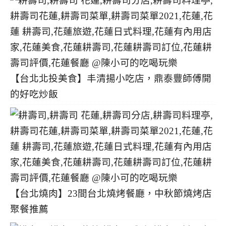
【台北北投美食】丰清揚小吃店，鼎泰豐師傅開
的好吃炒飯
【台北燒肉】23間台北燒烤餐廳，中秋節燒烤店
聚餐推薦