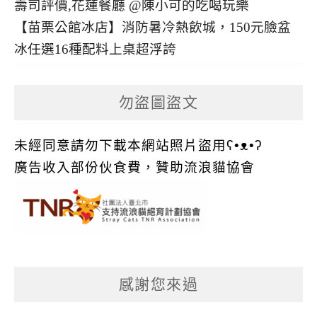
【苗栗公館冰店】消防暑冷熱飲城，150元臉盆
冰任選16種配料上桌超浮誇
勿盜圖盜文
未經同意請勿下載本網站照片盜用ʕ•ᴥ•ʔ
廣告收入部份伙食費，贊助流浪貓協會
感謝您來過