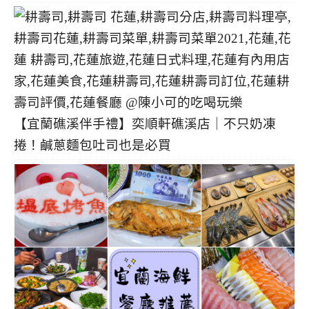
【宜蘭礁溪伴手禮】奕順軒礁溪店｜不只奶凍
捲！鹹蔥麵包吐司也是必買